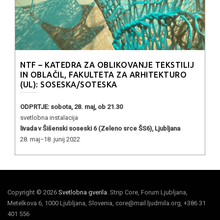
NTF – KATEDRA ZA OBLIKOVANJE TEKSTILIJ
IN OBLAČIL, FAKULTETA ZA ARHITEKTURO
(UL): SOSESKA/SOTESKA
ODPRTJE: sobota, 28. maj, ob 21.30
svetlobna instalacija
livada v Šišenski soseski 6 (Zeleno srce ŠS6), Ljubljana
28. maj−18. junij 2022
Copyright © 2026
Svetlobna gverila
. Strip Core, Forum Ljubljana,
Metelkova 6, 1000 Ljubljana, Slovenia, core@mail.ljudmila.org, +386 31
401 556