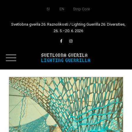
SI
EN
Strip Core
Svetlobna gverila 26: Raznolikosti / Lighting Guerrilla 26: Diversities,
26. 5.–20. 6. 2026
Skip
to
content