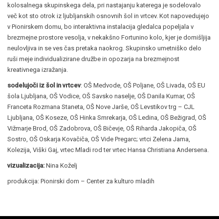
kolosalnega skupinskega dela, pri nastajanju katerega je sodelovalo
več kot sto otrok iz ljubljanskih osnovnih šol in vrtcev. Kot napovedujejo
v Pionirskem domu, bo interaktivna instalacija gledalca popeljala v
brezmejne prostore vesolja, v nekakšno Fortunino kolo, kjer je domišljija
neulovljiva in se ves čas pretaka naokrog. Skupinsko umetniško delo
ruši meje individualizirane družbe in opozarja na brezmejnost
kreativnega izražanja.
sodelujoči iz šol in vrtcev
: OŠ Medvode, OŠ Poljane, OŠ Livada, OŠ EU
šola Ljubljana, OŠ Vodice, OŠ Savsko naselje, OŠ Danila Kumar, OŠ
Franceta Rozmana Staneta, OŠ Nove Jarše, OŠ Levstikov trg – CJL
Ljubljana, OŠ Koseze, OŠ Hinka Smrekarja, OŠ Ledina, OŠ Bežigrad, OŠ
Vižmarje Brod, OŠ Zadobrova, OŠ Bičevje, OŠ Riharda Jakopiča, OŠ
Sostro, OŠ Oskarja Kovačiča, OŠ Vide Pregarc; vrtci Zelena Jama,
Kolezija, Viški Gaj, vrtec Mladi rod ter vrtec Hansa Christiana Andersena.
vizualizacija:
Nina Koželj
produkcija: Pionirski dom – Center za kulturo mladih