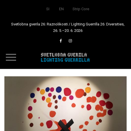
SI
EN
Strip Core
Svetlobna gverila 26: Raznolikosti / Lighting Guerrilla 26: Diversities,
26. 5.–20. 6. 2026
Skip
to
content