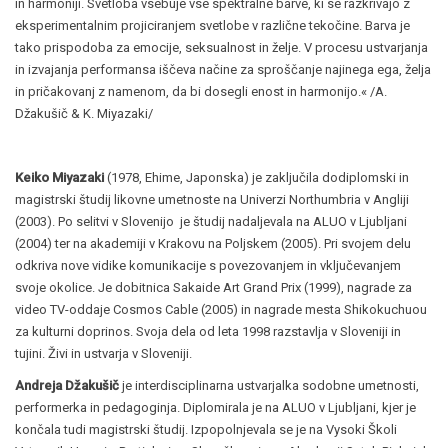
in harmoniji. Svetloba vsebuje vse spektralne barve, ki se razkrivajo z
eksperimentalnim projiciranjem svetlobe v različne tekočine. Barva je
tako prispodoba za emocije, seksualnost in želje. V procesu ustvarjanja
in izvajanja performansa iščeva načine za sproščanje najinega ega, želja
in pričakovanj z namenom, da bi dosegli enost in harmonijo.« /A.
Džakušič & K. Miyazaki/
Keiko Miyazaki
(1978, Ehime, Japonska) je zaključila dodiplomski in
magistrski študij likovne umetnoste na Univerzi Northumbria v Angliji
(2003). Po selitvi v Slovenijo je študij nadaljevala na ALUO v Ljubljani
(2004) ter na akademiji v Krakovu na Poljskem (2005). Pri svojem delu
odkriva nove vidike komunikacije s povezovanjem in vključevanjem
svoje okolice. Je dobitnica Sakaide Art Grand Prix (1999), nagrade za
video TV-oddaje Cosmos Cable (2005) in nagrade mesta Shikokuchuou
za kulturni doprinos. Svoja dela od leta 1998 razstavlja v Sloveniji in
tujini. Živi in ustvarja v Sloveniji.
Andreja Džakušič
je interdisciplinarna ustvarjalka sodobne umetnosti,
performerka in pedagoginja. Diplomirala je na ALUO v Ljubljani, kjer je
končala tudi magistrski študij. Izpopolnjevala se je na Vysoki Školi