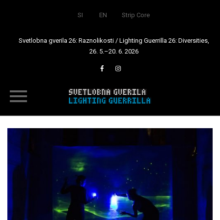
SI
EN
Strip Core
Svetlobna gverila 26: Raznolikosti / Lighting Guerrilla 26: Diversities,
26. 5.–20. 6. 2026
Skip
to
content