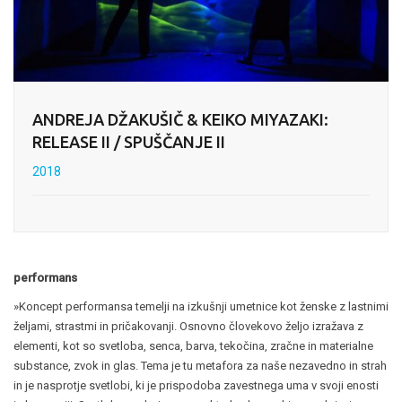
ANDREJA DŽAKUŠIČ & KEIKO MIYAZAKI:
RELEASE II / SPUŠČANJE II
2018
performans
»Koncept performansa temelji na izkušnji umetnice kot ženske z lastnimi
željami, strastmi in pričakovanji. Osnovno človekovo željo izražava z
elementi, kot so svetloba, senca, barva, tekočina, zračne in materialne
substance, zvok in glas. Tema je tu metafora za naše nezavedno in strah
in je nasprotje svetlobi, ki je prispodoba zavestnega uma v svoji enosti