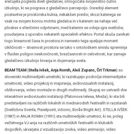
srečujeta pogleda dveh gledalcev, omogočata svojevrstno čutno
izkušnjo, ki se poigrava z gledalčevo percepcijo. Osrednji element
postavitve je prostorska kulisa, nekakšen predor, skozi katerega se
vsak na svojem koncu motrita gledalca in v katerem se nahaja več
ploskev s sferičnimi odprtinami, med katerimi se odvija igra svetlobe,
poudarjena z uporabo nekaterih specialnih efektov. Portal skuša zanikati
togo linearnost časa in prostora in namesto tega vpeljuje moment
cikličnosti – stvarnost prostora se tako v ontološkem smislu spreminja
v fluiden poligon neskončnosti, brezčasnosti in celovitosti, kar zamaje
gledalčevo izkušnjo bivanja in dojemanja sveta.
BEAM TEAM
(
Stella Ivšek, Anja Romih, Aleš Zupanc, Črt Trkman
) so
slovenski multimedijski umetniki, ki raziskujejo področje intermedijske
umetnosti, video projekcij in mapiranja, avdiovizualnih instalacij,
oblikovanja, video montaže in drugih multimedij. Skupaj so ustvarili dve
interaktivni avdiovizualni instalaciji (Platonova telesa, Mreža), ki sta bili
predstavljeni na različnih lokalnih in mednarodnih festivalih in razstavah
(Svetlobna Gverila, Pixxelpoint, inSonic, Borås Bright Art). STELLA IVŠEK
(1987) in ANJA ROMIH (1991) sta multimedijski umetnici, ki se, poleg
večletnega VJ-anja na različnih umetniških festivalih in klubskih
dogodkih, ukvarjata z vizualizacijo zvoka, video animacijo, video