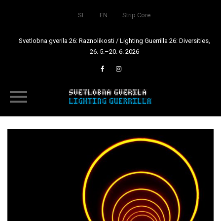
SI
EN
Strip Core
Svetlobna gverila 26: Raznolikosti / Lighting Guerrilla 26: Diversities,
26. 5.–20. 6. 2026
Skip
to
content