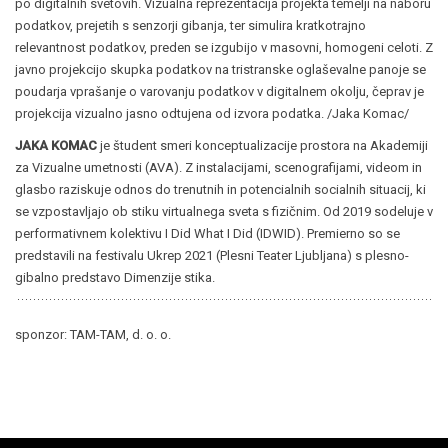
po digitalnih svetovih. Vizualna reprezentacija projekta temelji na naboru
podatkov, prejetih s senzorji gibanja, ter simulira kratkotrajno
relevantnost podatkov, preden se izgubijo v masovni, homogeni celoti. Z
javno projekcijo skupka podatkov na tristranske oglaševalne panoje se
poudarja vprašanje o varovanju podatkov v digitalnem okolju, čeprav je
projekcija vizualno jasno odtujena od izvora podatka. /Jaka Komac/
JAKA KOMAC
je študent smeri konceptualizacije prostora na Akademiji
za Vizualne umetnosti (AVA). Z instalacijami, scenografijami, videom in
glasbo raziskuje odnos do trenutnih in potencialnih socialnih situacij, ki
se vzpostavljajo ob stiku virtualnega sveta s fizičnim. Od 2019 sodeluje v
performativnem kolektivu I Did What I Did (IDWID). Premierno so se
predstavili na festivalu Ukrep 2021 (Plesni Teater Ljubljana) s plesno-
gibalno predstavo Dimenzije stika.
sponzor: TAM-TAM, d. o. o.