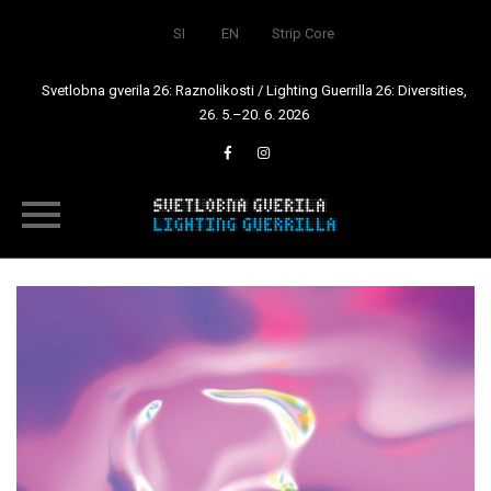
SI
EN
Strip Core
Svetlobna gverila 26: Raznolikosti / Lighting Guerrilla 26: Diversities,
26. 5.–20. 6. 2026
Skip
to
content