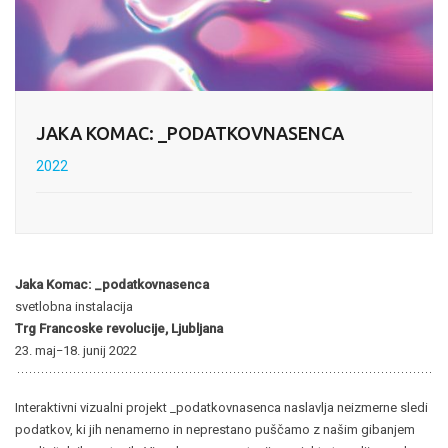
JAKA KOMAC: _PODATKOVNASENCA
2022
Jaka Komac: _podatkovnasenca
svetlobna instalacija
Trg Francoske revolucije, Ljubljana
23. maj−18. junij 2022
Interaktivni vizualni projekt _podatkovnasenca naslavlja neizmerne sledi
podatkov, ki jih nenamerno in neprestano puščamo z našim gibanjem