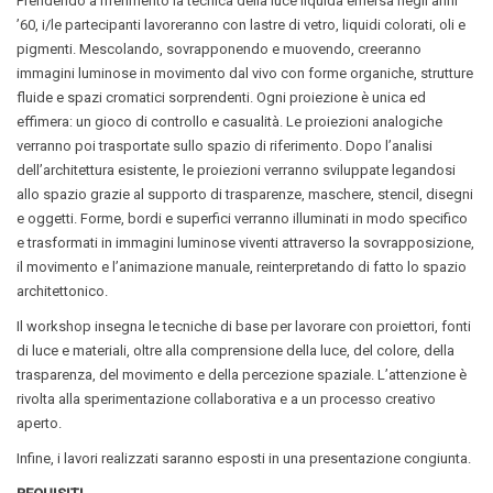
Prendendo a riferimento la tecnica della luce liquida emersa negli anni
’60, i/le partecipanti lavoreranno con lastre di vetro, liquidi colorati, oli e
pigmenti. Mescolando, sovrapponendo e muovendo, creeranno
immagini luminose in movimento dal vivo con forme organiche, strutture
fluide e spazi cromatici sorprendenti. Ogni proiezione è unica ed
effimera: un gioco di controllo e casualità. Le proiezioni analogiche
verranno poi trasportate sullo spazio di riferimento. Dopo l’analisi
dell’architettura esistente, le proiezioni verranno sviluppate legandosi
allo spazio grazie al supporto di trasparenze, maschere, stencil, disegni
e oggetti. Forme, bordi e superfici verranno illuminati in modo specifico
e trasformati in immagini luminose viventi attraverso la sovrapposizione,
il movimento e l’animazione manuale, reinterpretando di fatto lo spazio
architettonico.
Il workshop insegna le tecniche di base per lavorare con proiettori, fonti
di luce e materiali, oltre alla comprensione della luce, del colore, della
trasparenza, del movimento e della percezione spaziale. L’attenzione è
rivolta alla sperimentazione collaborativa e a un processo creativo
aperto.
Infine, i lavori realizzati saranno esposti in una presentazione congiunta.