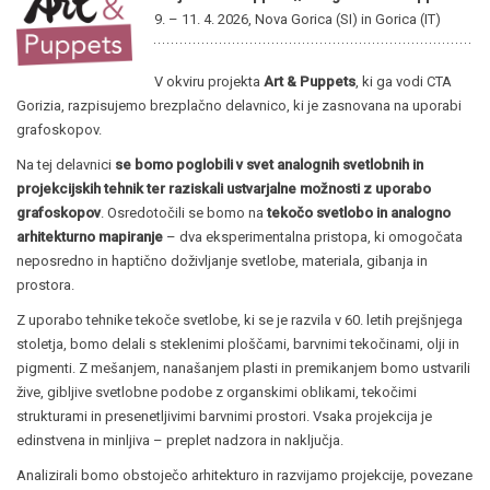
9. – 11. 4. 2026, Nova Gorica (SI) in Gorica (IT)
V okviru projekta
Art & Puppets
, ki ga vodi CTA
Gorizia, razpisujemo brezplačno delavnico, ki je zasnovana na uporabi
grafoskopov.
Na tej delavnici
se bomo poglobili v svet analognih svetlobnih in
projekcijskih tehnik ter raziskali ustvarjalne možnosti z uporabo
grafoskopov
. Osredotočili se bomo na
tekočo svetlobo in analogno
arhitekturno mapiranje
– dva eksperimentalna pristopa, ki omogočata
neposredno in haptično doživljanje svetlobe, materiala, gibanja in
prostora.
Z uporabo tehnike tekoče svetlobe, ki se je razvila v 60. letih prejšnjega
stoletja, bomo delali s steklenimi ploščami, barvnimi tekočinami, olji in
pigmenti. Z mešanjem, nanašanjem plasti in premikanjem bomo ustvarili
žive, gibljive svetlobne podobe z organskimi oblikami, tekočimi
strukturami in presenetljivimi barvnimi prostori. Vsaka projekcija je
edinstvena in minljiva – preplet nadzora in naključja.
Analizirali bomo obstoječo arhitekturo in razvijamo projekcije, povezane