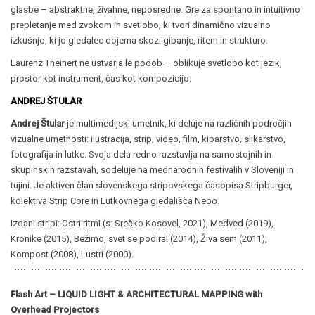
glasbe – abstraktne, živahne, neposredne. Gre za spontano in intuitivno
prepletanje med zvokom in svetlobo, ki tvori dinamično vizualno
izkušnjo, ki jo gledalec dojema skozi gibanje, ritem in strukturo.
Laurenz Theinert ne ustvarja le podob – oblikuje svetlobo kot jezik,
prostor kot instrument, čas kot kompozicijo.
ANDREJ ŠTULAR
Andrej Štular
je multimedijski umetnik, ki deluje na različnih področjih
vizualne umetnosti: ilustracija, strip, video, film, kiparstvo, slikarstvo,
fotografija in lutke. Svoja dela redno razstavlja na samostojnih in
skupinskih razstavah, sodeluje na mednarodnih festivalih v Sloveniji in
tujini. Je aktiven član slovenskega stripovskega časopisa Stripburger,
kolektiva Strip Core in Lutkovnega gledališča Nebo.
Izdani stripi: Ostri ritmi (s: Srečko Kosovel, 2021), Medved (2019),
Kronike (2015), Bežimo, svet se podira! (2014), Živa sem (2011),
Kompost (2008), Lustri (2000).
Flash Art – LIQUID LIGHT & ARCHITECTURAL MAPPING with
Overhead Projectors