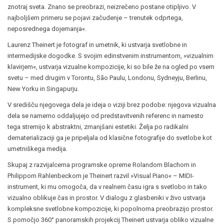
znotraj sveta. Znano se preobrazi, neizrečeno postane otipljivo. V
najboljšem primeru se pojavi začudenje – trenutek odprtega,
neposrednega dojemanja«.
Laurenz Theinert je fotograf in umetnik, ki ustvarja svetlobne in
intermedijske dogodke. S svojim edinstvenim instrumentom, »vizualnim
klavirjem«, ustvarja vizualne kompozicije, ki so bile že na ogled po vsem
svetu – med drugim v Torontu, São Paulu, Londonu, Sydneyju, Berlinu,
New Yorku in Singapurju.
V središču njegovega dela je ideja o viziji brez podobe: njegova vizualna
dela se namerno oddaljujejo od predstavitvenih referenc in namesto
tega stremijo k abstraktni, zmanjšani estetiki. Želja po radikalni
dematerializaciji ga je pripeljala od klasične fotografije do svetlobe kot
umetniškega medija.
Skupaj z razvijalcema programske opreme Rolandom Blachom in
Philippom Rahlenbeckom je Theinert razvil »Visual Piano« – MIDI-
instrument, ki mu omogoča, da v realnem času igra s svetlobo in tako
vizualno oblikuje čas in prostor. V dialogu z glasbeniki v živo ustvarja
kompleksne svetlobne kompozicije, ki popolnoma preobrazijo prostor.
S pomočjo 360° panoramskih projekcij Theinert ustvarja obliko vizualne