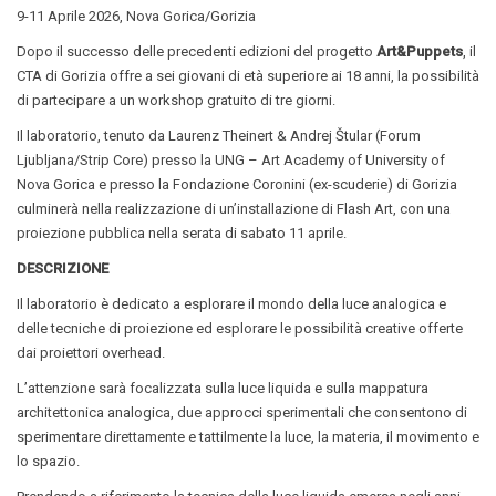
9-11 Aprile 2026, Nova Gorica/Gorizia
Dopo il successo delle precedenti edizioni del progetto
Art&Puppets
, il
CTA di Gorizia offre a sei giovani di età superiore ai 18 anni, la possibilità
di partecipare a un workshop gratuito di tre giorni.
Il laboratorio, tenuto da Laurenz Theinert & Andrej Štular (Forum
Ljubljana/Strip Core) presso la UNG – Art Academy of University of
Nova Gorica e presso la Fondazione Coronini (ex-scuderie) di Gorizia
culminerà nella realizzazione di un’installazione di Flash Art, con una
proiezione pubblica nella serata di sabato 11 aprile.
DESCRIZIONE
Il laboratorio è dedicato a esplorare il mondo della luce analogica e
delle tecniche di proiezione ed esplorare le possibilità creative offerte
dai proiettori overhead.
L’attenzione sarà focalizzata sulla luce liquida e sulla mappatura
architettonica analogica, due approcci sperimentali che consentono di
sperimentare direttamente e tattilmente la luce, la materia, il movimento e
lo spazio.