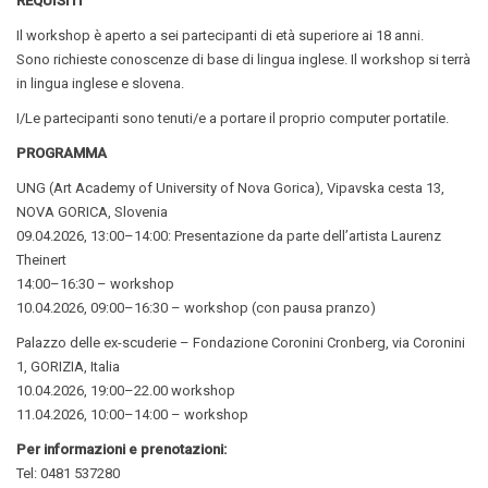
REQUISITI
Il workshop è aperto a sei partecipanti di età superiore ai 18 anni.
Sono richieste conoscenze di base di lingua inglese. Il workshop si terrà
in lingua inglese e slovena.
I/Le partecipanti sono tenuti/e a portare il proprio computer portatile.
PROGRAMMA
UNG (Art Academy of University of Nova Gorica), Vipavska cesta 13,
NOVA GORICA, Slovenia
09.04.2026, 13:00–14:00: Presentazione da parte dell’artista Laurenz
Theinert
14:00–16:30 – workshop
10.04.2026, 09:00–16:30 – workshop (con pausa pranzo)
Palazzo delle ex-scuderie – Fondazione Coronini Cronberg, via Coronini
1, GORIZIA, Italia
10.04.2026, 19:00–22.00 workshop
11.04.2026, 10:00–14:00 – workshop
Per informazioni e prenotazioni:
Tel: 0481 537280