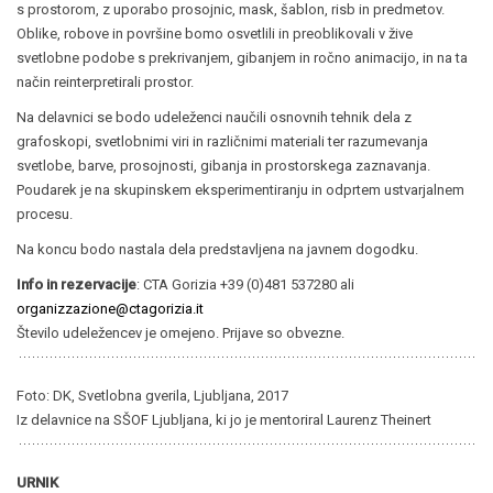
s prostorom, z uporabo prosojnic, mask, šablon, risb in predmetov.
Oblike, robove in površine bomo osvetlili in preoblikovali v žive
svetlobne podobe s prekrivanjem, gibanjem in ročno animacijo, in na ta
način reinterpretirali prostor.
Na delavnici se bodo udeleženci naučili osnovnih tehnik dela z
grafoskopi, svetlobnimi viri in različnimi materiali ter razumevanja
svetlobe, barve, prosojnosti, gibanja in prostorskega zaznavanja.
Poudarek je na skupinskem eksperimentiranju in odprtem ustvarjalnem
procesu.
Na koncu bodo nastala dela predstavljena na javnem dogodku.
Info in rezervacije
: CTA Gorizia +39 (0)481 537280 ali
organizzazione@ctagorizia.it
Število udeležencev je omejeno. Prijave so obvezne.
Foto: DK, Svetlobna gverila, Ljubljana, 2017
Iz delavnice na SŠOF Ljubljana, ki jo je mentoriral Laurenz Theinert
URNIK