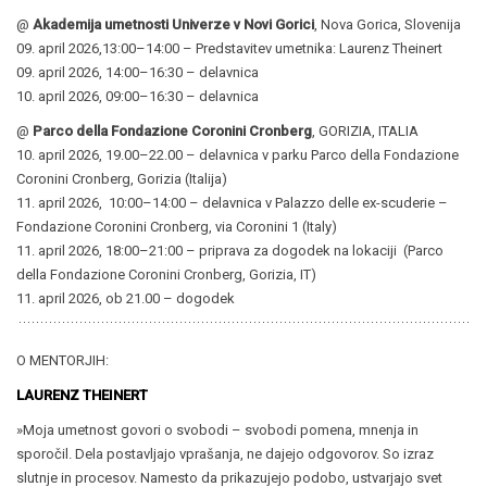
@
Akademija umetnosti Univerze v Novi Gorici
, Nova Gorica, Slovenija
09. april 2026,13:00–14:00 – Predstavitev umetnika: Laurenz Theinert
09. april 2026, 14:00–16:30 – delavnica
10. april 2026, 09:00–16:30 – delavnica
@
Parco della Fondazione Coronini Cronberg
, GORIZIA, ITALIA
10. april 2026, 19.00–22.00 – delavnica v parku Parco della Fondazione
Coronini Cronberg, Gorizia (Italija)
11. april 2026, 10:00–14:00 – delavnica v Palazzo delle ex-scuderie –
Fondazione Coronini Cronberg, via Coronini 1 (Italy)
11. april 2026, 18:00–21:00 – priprava za dogodek na lokaciji (Parco
della Fondazione Coronini Cronberg, Gorizia, IT)
11. april 2026, ob 21.00 – dogodek
O MENTORJIH:
LAURENZ THEINERT
»Moja umetnost govori o svobodi – svobodi pomena, mnenja in
sporočil. Dela postavljajo vprašanja, ne dajejo odgovorov. So izraz
slutnje in procesov. Namesto da prikazujejo podobo, ustvarjajo svet