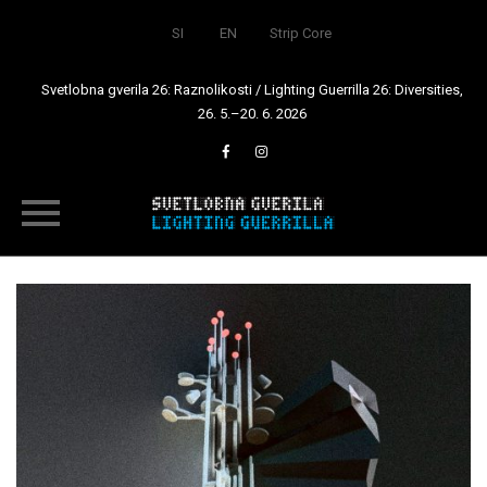
SI
EN
Strip Core
Svetlobna gverila 26: Raznolikosti / Lighting Guerrilla 26: Diversities,
26. 5.–20. 6. 2026
Skip
to
content