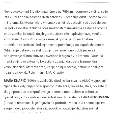
Nekje visoko nad Sibirijo, natančneje na 789 km nadmorske višine, se je
leta 2009 zgodila nesreča dveh satelitov – prečenje orbit Kosmosa 2251
in Iridiuma 33. Močan trk je v trenutku uničil obe plovili, več tisoč delcev
pa kot vesoljske razbitine brez možnosti manevriranja še danes orbitira
okoli zemlje, čakajoč, da jih gravitacijske sile naplavijo nazaj v našo
atmosfero.
Faros 78
na svoji zemeljski poziciji bdi nad ostanki
kozmične nesreče in sledi njihovemu premikanju po eliptičnih tirnicah.
Orbitiranje ostankov satelitov, njihovo izmenično oddaljevanje in
približevanje diktira aktivaciji svetlobnih signalov, s katerimi
Faros 78
markira njihovo aktualno lokacijo v upanju, da bosta fragmentirani
vesoljski telesi oziroma tisto, kar je od njiju ostalo, nekoč le našli pot
nazaj domov. /L. Reichmann & M. Knapič/
MAŠA KNAPIČ
(1996) je zaključila študij slikarstva na ALUO v Ljubljani.
Njena dela vključujejo site-specific instalacije, rekvizite, slike, objekte in
druge poskuse preizpraševanja razmerja med delom in celoto ter
gledalcem, kot očividcem decentraliziranih narativov.
LARA REICHMANN
(1995) je umetnica, ki je dejavna na področju videa in 3D animacije. Pri
svojem delu pogosto izhaja iz zgodb o pozabljenih, izbrisanih ali