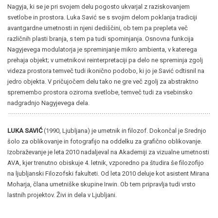
Nagyja, ki se je pri svojem delu pogosto ukvarjal z raziskovanjem
svetlobe in prostora. Luka Savić se s svojim delom poklanja tradiciji
avantgardne umetnosti in njeni dediščini, ob tem pa prepleta več
različnih plasti branja, s tem pa tudi spominjanja. Osnovna funkcija
Nagyjevega modulatorja je spreminjanje mikro ambienta, v katerega
prehaja objekt; v umetnikovi reinterpretaciji pa delo ne spreminja zgolj
videza prostora temveč tudi ikonično podobo, ki jo je Savić odtisnil na
jedro objekta. V pričujočem delu tako ne gre več zgolj za abstraktno
spremembo prostora oziroma svetlobe, temveč tudi za vsebinsko
nadgradnjo Nagyjevega dela.
LUKA SAVIĆ
(1990, Ljubljana) je umetnik in filozof. Dokončal je Srednjo
šolo za oblikovanje in fotografijo na oddelku za grafično oblikovanje.
Izobraževanje je leta 2010 nadaljeval na Akademiji za vizualne umetnosti
AVA, kjer trenutno obiskuje 4. letnik, vzporedno pa študira še filozofijo
na ljubljanski Filozofski fakulteti. Od leta 2010 deluje kot asistent Mirana
Moharja, člana umetniške skupine Irwin. Ob tem pripravlja tudi vrsto
lastnih projektov. Živi in dela v Ljubljani.