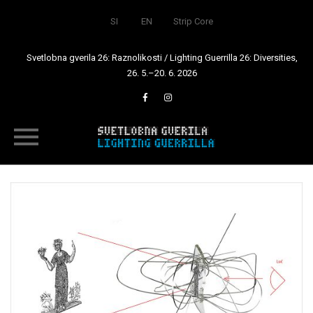
SI
EN
Strip Core
Svetlobna gverila 26: Raznolikosti / Lighting Guerrilla 26: Diversities,
26. 5.–20. 6. 2026
Skip
to
content