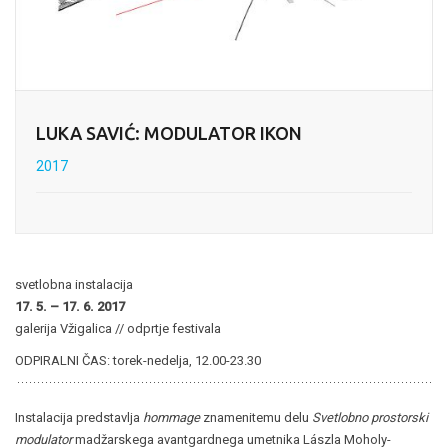
LUKA SAVIĆ: MODULATOR IKON
2017
svetlobna instalacija
17. 5. – 17. 6. 2017
galerija Vžigalica // odprtje festivala
ODPIRALNI ČAS: torek-nedelja, 12.00-23.30
Instalacija predstavlja
hommage
znamenitemu delu
Svetlobno prostorski
modulator
madžarskega avantgardnega umetnika Lászla Moholy-