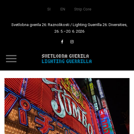
SI
EN
Strip Core
Svetlobna gverila 26: Raznolikosti / Lighting Guerrilla 26: Diversities,
26. 5.–20. 6. 2026
Skip
to
content