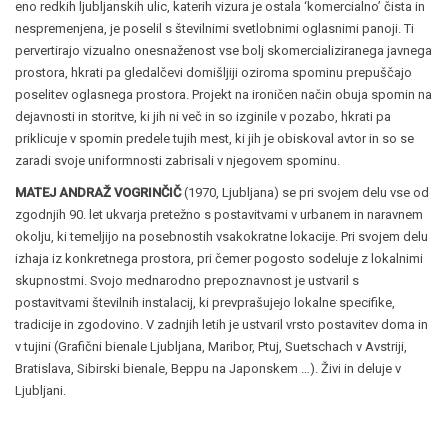
eno redkih ljubljanskih ulic, katerih vizura je ostala ‘komercialno’ čista in
nespremenjena, je poselil s številnimi svetlobnimi oglasnimi panoji. Ti
pervertirajo vizualno onesnaženost vse bolj skomercializiranega javnega
prostora, hkrati pa gledalčevi domišljiji oziroma spominu prepuščajo
poselitev oglasnega prostora. Projekt na ironičen način obuja spomin na
dejavnosti in storitve, ki jih ni več in so izginile v pozabo, hkrati pa
priklicuje v spomin predele tujih mest, ki jih je obiskoval avtor in so se
zaradi svoje uniformnosti zabrisali v njegovem spominu.
MATEJ ANDRAŽ VOGRINČIČ
(1970, Ljubljana) se pri svojem delu vse od
zgodnjih 90. let ukvarja pretežno s postavitvami v urbanem in naravnem
okolju, ki temeljijo na posebnostih vsakokratne lokacije. Pri svojem delu
izhaja iz konkretnega prostora, pri čemer pogosto sodeluje z lokalnimi
skupnostmi. Svojo mednarodno prepoznavnost je ustvaril s
postavitvami številnih instalacij, ki prevprašujejo lokalne specifike,
tradicije in zgodovino. V zadnjih letih je ustvaril vrsto postavitev doma in
v tujini (Grafični bienale Ljubljana, Maribor, Ptuj, Suetschach v Avstriji,
Bratislava, Sibirski bienale, Beppu na Japonskem …). Živi in deluje v
Ljubljani.