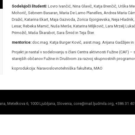
Sodelujoči študenti
: Lovro Ivančić, Nina Glavič, Katja Brenčič, Urška 
Mohorič, Sebnem Basaran, Maria De Lamo Planelles, Andrea Maria Cámara
Dražić, Katarina Ekart, Maja Gazvoda, Zorica Gjorgievska, Neja Hladnik,
Lesar, Rebeka Mamić, Nuša Merše, Katarina Miljković, Lara Mrzelj Lukač,
Primožič, Maša Škarabot, Sara Šmid in Teja Šter.
mentorice:
doc.mag. Katja Burger Kovič, asist.mag. Arijana Gadžijev in
Projekt je nastal v sodelovanju s člani Centra aktivnosti Fužine (CAF) –
starejših občanov Fužine in Društvom za razvoj skupnostnih programo
koprodukcija: Naravoslovnotehniška fakulteta, MAO
jana, Metelkova 6, 1000 Ljubljana, Slovenia, core@mail.ljudmila.org, +386 31 40