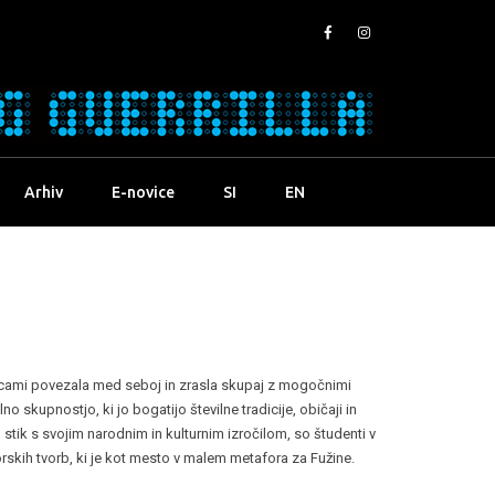
Arhiv
E-novice
SI
EN
ticami povezala med seboj in zrasla skupaj z mogočnimi
 skupnostjo, ki jo bogatijo številne tradicije, običaji in
o stik s svojim narodnim in kulturnim izročilom, so študenti v
rskih tvorb, ki je kot mesto v malem metafora za Fužine.