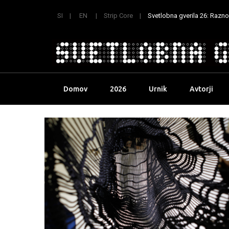
SI
EN
Strip Core
Svetlobna gverila 26: Raznoli
Skip
Domov
2026
Urnik
Avtorji
to
content