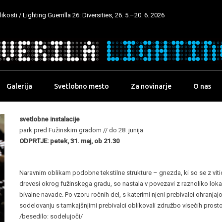
kosti / Lighting Guerrilla 26: Diversities, 26. 5.–20. 6. 2026
Galerija
Svetlobno mesto
Za novinarje
O nas
svetlobne instalacije
park pred Fužinskim gradom // do 28. junija
ODPRTJE: petek, 31. maj, ob 21.30
Naravnim oblikam podobne tekstilne strukture – gnezda, ki so se z vi
drevesi okrog fužinskega gradu, so nastala v povezavi z raznoliko lokalno
bivalne navade. Po vzoru ročnih del, s katerimi njeni prebivalci ohranjaj
sodelovanju s tamkajšnjimi prebivalci oblikovali združbo visečih prosto
/besedilo: sodelujoči/