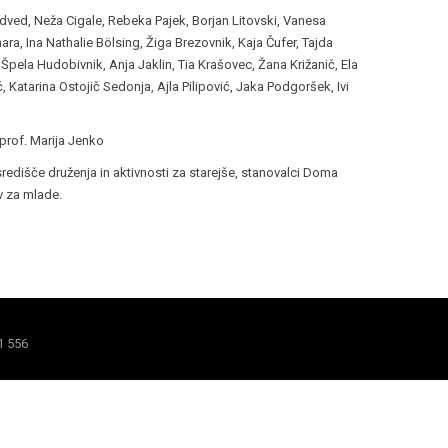
Medved, Neža Cigale, Rebeka Pajek, Borjan Litovski, Vanesa
, Ina Nathalie Bölsing, Žiga Brezovnik, Kaja Čufer, Tajda
 Špela Hudobivnik, Anja Jaklin, Tia Krašovec, Žana Križanič, Ela
 Katarina Ostojič Sedonja, Ajla Pilipović, Jaka Podgoršek, Ivi
 prof. Marija Jenko
 središče druženja in aktivnosti za starejše, stanovalci Doma
v za mlade.
1 556