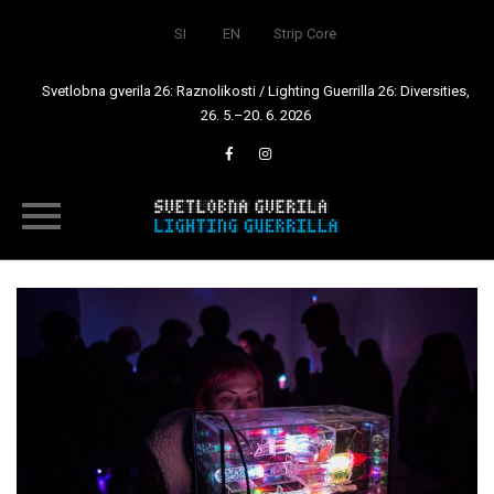
SI
EN
Strip Core
Svetlobna gverila 26: Raznolikosti / Lighting Guerrilla 26: Diversities,
26. 5.–20. 6. 2026
Skip
to
content