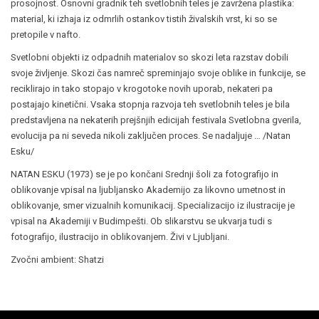
prosojnost. Osnovni gradnik teh svetlobnih teles je zavržena plastika:
material, ki izhaja iz odmrlih ostankov tistih živalskih vrst, ki so se
pretopile v nafto.
Svetlobni objekti iz odpadnih materialov so skozi leta razstav dobili
svoje življenje. Skozi čas namreč spreminjajo svoje oblike in funkcije, se
reciklirajo in tako stopajo v krogotoke novih uporab, nekateri pa
postajajo kinetični. Vsaka stopnja razvoja teh svetlobnih teles je bila
predstavljena na nekaterih prejšnjih edicijah festivala Svetlobna gverila,
evolucija pa ni seveda nikoli zaključen proces. Se nadaljuje … /Natan
Esku/
NATAN ESKU (1973) se je po končani Srednji šoli za fotografijo in
oblikovanje vpisal na ljubljansko Akademijo za likovno umetnost in
oblikovanje, smer vizualnih komunikacij. Specializacijo iz ilustracije je
vpisal na Akademiji v Budimpešti. Ob slikarstvu se ukvarja tudi s
fotografijo, ilustracijo in oblikovanjem. Živi v Ljubljani.
Zvočni ambient: Shatzi