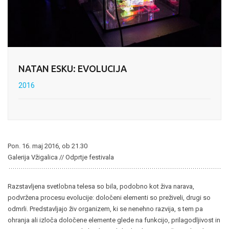
NATAN ESKU: EVOLUCIJA
2016
Pon. 16. maj 2016, ob 21.30
Galerija Vžigalica // Odprtje festivala
Razstavljena svetlobna telesa so bila, podobno kot živa narava,
podvržena procesu evolucije: določeni elementi so preživeli, drugi so
odmrli. Predstavljajo živ organizem, ki se nenehno razvija, s tem pa
ohranja ali izloča določene elemente glede na funkcijo, prilagodljivost in