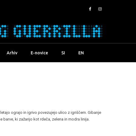
Arhiv
E-novice
SI
EN
epletajo ograjo in igrivo povezujejo ulico z igriščem. Gibanje
arve, ki zažarijo kot rdeča, zelena in modra linija.