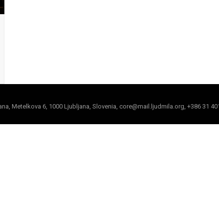
jana, Metelkova 6, 1000 Ljubljana, Slovenia, core@mail.ljudmila.org, +386 31 40