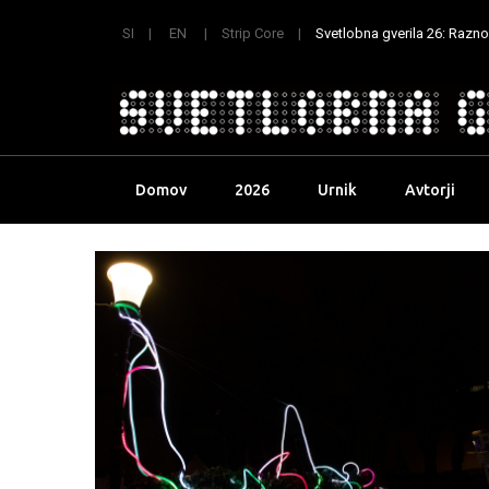
SI
EN
Strip Core
Svetlobna gverila 26: Raznoli
Skip
Domov
2026
Urnik
Avtorji
to
content