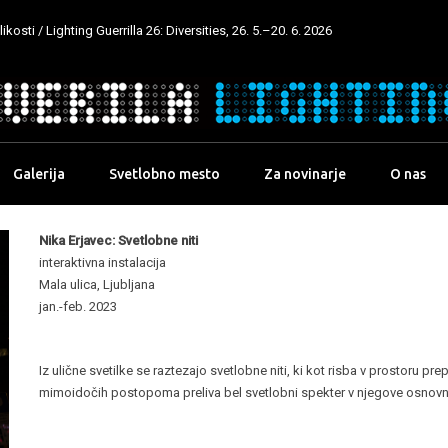
kosti / Lighting Guerrilla 26: Diversities, 26. 5.–20. 6. 2026
Galerija
Svetlobno mesto
Za novinarje
O nas
Nika Erjavec: Svetlobne niti
interaktivna instalacija
Mala ulica, Ljubljana
jan.-feb. 2023
Iz ulične svetilke se raztezajo svetlobne niti, ki kot risba v prostoru pr
mimoidočih postopoma preliva bel svetlobni spekter v njegove osnovne b