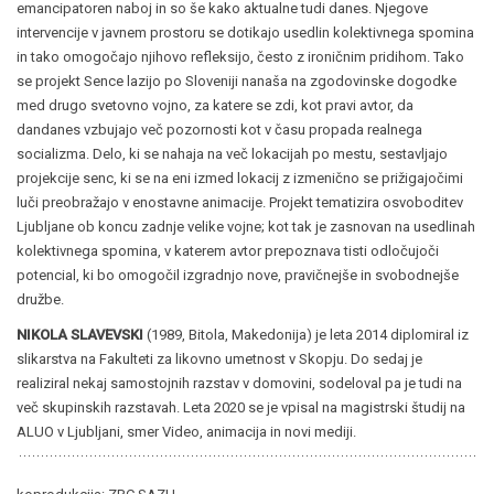
emancipatoren naboj in so še kako aktualne tudi danes. Njegove
intervencije v javnem prostoru se dotikajo usedlin kolektivnega spomina
in tako omogočajo njihovo refleksijo, često z ironičnim pridihom. Tako
se projekt Sence lazijo po Sloveniji nanaša na zgodovinske dogodke
med drugo svetovno vojno, za katere se zdi, kot pravi avtor, da
dandanes vzbujajo več pozornosti kot v času propada realnega
socializma. Delo, ki se nahaja na več lokacijah po mestu, sestavljajo
projekcije senc, ki se na eni izmed lokacij z izmenično se prižigajočimi
luči preobražajo v enostavne animacije. Projekt tematizira osvoboditev
Ljubljane ob koncu zadnje velike vojne; kot tak je zasnovan na usedlinah
kolektivnega spomina, v katerem avtor prepoznava tisti odločujoči
potencial, ki bo omogočil izgradnjo nove, pravičnejše in svobodnejše
družbe.
NIKOLA SLAVEVSKI
(1989, Bitola, Makedonija) je leta 2014 diplomiral iz
slikarstva na Fakulteti za likovno umetnost v Skopju. Do sedaj je
realiziral nekaj samostojnih razstav v domovini, sodeloval pa je tudi na
več skupinskih razstavah. Leta 2020 se je vpisal na magistrski študij na
ALUO v Ljubljani, smer Video, animacija in novi mediji.