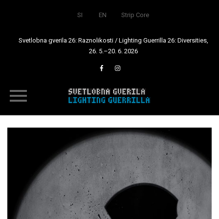
SI
EN
Strip Core
Svetlobna gverila 26: Raznolikosti / Lighting Guerrilla 26: Diversities,
26. 5.–20. 6. 2026
Skip
to
content