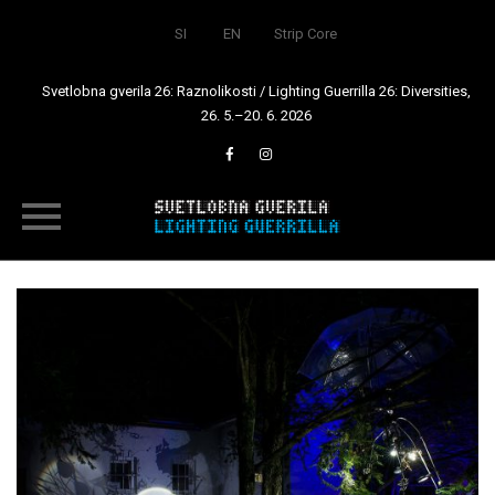
SI
EN
Strip Core
Svetlobna gverila 26: Raznolikosti / Lighting Guerrilla 26: Diversities,
26. 5.–20. 6. 2026
Skip
to
content