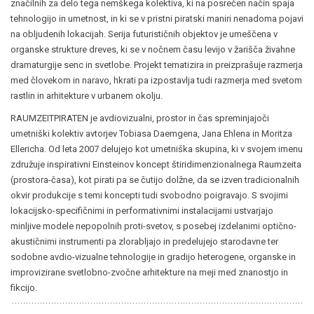
značilnih za delo tega nemškega kolektiva, ki na posrečen način spaja
tehnologijo in umetnost, in ki se v pristni piratski maniri nenadoma pojavi
na obljudenih lokacijah. Serija futurističnih objektov je umeščena v
organske strukture dreves, ki se v nočnem času levijo v žarišča živahne
dramaturgije senc in svetlobe. Projekt tematizira in preizprašuje razmerja
med človekom in naravo, hkrati pa izpostavlja tudi razmerja med svetom
rastlin in arhitekture v urbanem okolju.
RAUMZEITPIRATEN je avdiovizualni, prostor in čas spreminjajoči
umetniški kolektiv avtorjev Tobiasa Daemgena, Jana Ehlena in Moritza
Ellericha. Od leta 2007 delujejo kot umetniška skupina, ki v svojem imenu
združuje inspirativni Einsteinov koncept štiridimenzionalnega Raumzeita
(prostora-časa), kot pirati pa se čutijo dolžne, da se izven tradicionalnih
okvir produkcije s temi koncepti tudi svobodno poigravajo. S svojimi
lokacijsko-specifičnimi in performativnimi instalacijami ustvarjajo
minljive modele nepopolnih proti-svetov, s posebej izdelanimi optično-
akustičnimi instrumenti pa zlorabljajo in predelujejo starodavne ter
sodobne avdio-vizualne tehnologije in gradijo heterogene, organske in
improvizirane svetlobno-zvočne arhitekture na meji med znanostjo in
fikcijo.