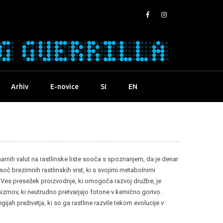
Arhiv
E-novice
SI
EN
rnih valut na rastlinske liste sooča s spoznanjem, da je denar
 brezimnih rastlinskih vrst, ki s svojimi metabolnimi
Ves presežek proizvodnje, ki omogoča razvoj družbe, je
izmov, ki neutrudno pretvarjajo fotone v kemično gorivo.
gijah preživetja, ki so ga rastline razvile tekom evolucije v