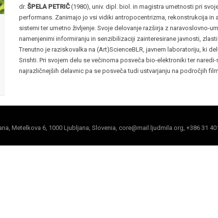
dr.
ŠPELA PETRIČ
(1980), univ. dipl. biol. in magistra umetnosti pri s
performans. Zanimajo jo vsi vidiki antropocentrizma, rekonstrukcija in 
sistemi ter umetno življenje. Svoje delovanje razširja z naravoslovno-u
namenjenimi informiranju in senzibilizaciji zainteresirane javnosti, zlast
Trenutno je raziskovalka na (Art)ScienceBLR, javnem laboratoriju, ki del
Srishti. Pri svojem delu se večinoma posveča bio-elektroniki ter naredi
najrazličnejših delavnic pa se posveča tudi ustvarjanju na področjih film
jana, Metelkova 6, 1000 Ljubljana, Slovenia, core@mail.ljudmila.org, +386 31 40