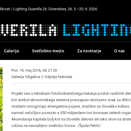
kosti / Lighting Guerrilla 26: Diversities, 26. 5.–20. 6. 2026
Galerija
Svetlobno mesto
Za novinarje
O nas
Pon. 16. maj 2016, ob 21.30
Galerija Vžigalica // Odprtje festivala
Projekt nas s tehnikami fotobiokemičnega tiskanja podob različnih dena
kot simbol ekonomskega sistema pravzaprav istočasno znak za 400 tisoč
mrežami omogočajo emergentne pojave, značilne za človeško kulturo. 
namreč neločljivo povezan s 550 milijardami ton biomase zelenih organ
Akumulacija kapitala bolj kot na človeški delovni sili tako sloni na strate
odzivu na neusahljivo svetlobo Sonca . /Špela Petrič/