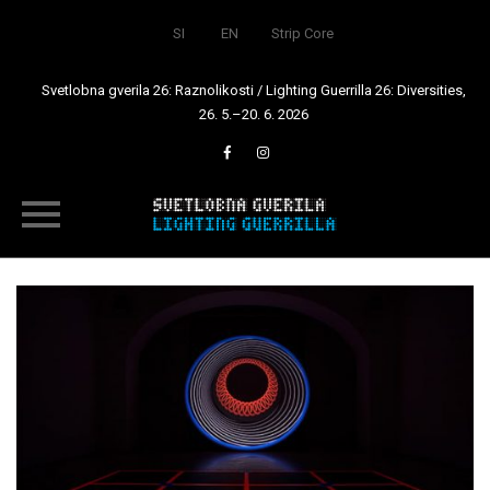
SI
EN
Strip Core
Svetlobna gverila 26: Raznolikosti / Lighting Guerrilla 26: Diversities,
26. 5.–20. 6. 2026
Skip
to
content