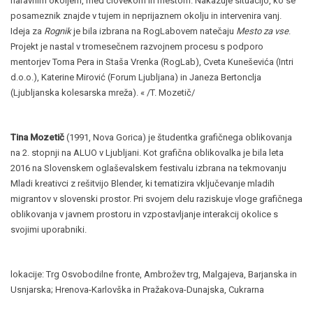
naravnim okoljem, med človekom in mestom. Nakazuje situacijo, ko se
posameznik znajde v tujem in neprijaznem okolju in intervenira vanj.
Ideja za
Rognik
je bila izbrana na RogLabovem natečaju
Mesto za vse
.
Projekt je nastal v tromesečnem razvojnem procesu s podporo
mentorjev Toma Pera in Staša Vrenka (RogLab), Cveta Kuneševića (Intri
d.o.o.), Katerine Mirović (Forum Ljubljana) in Janeza Bertonclja
(Ljubljanska kolesarska mreža). « /T. Mozetič/
Tina Mozetič
(1991, Nova Gorica) je študentka grafičnega oblikovanja
na 2. stopnji na ALUO v Ljubljani. Kot grafična oblikovalka je bila leta
2016 na Slovenskem oglaševalskem festivalu izbrana na tekmovanju
Mladi kreativci z rešitvijo Blender, ki tematizira vključevanje mladih
migrantov v slovenski prostor. Pri svojem delu raziskuje vloge grafičnega
oblikovanja v javnem prostoru in vzpostavljanje interakcij okolice s
svojimi uporabniki.
lokacije: Trg Osvobodilne fronte, Ambrožev trg, Malgajeva, Barjanska in
Usnjarska; Hrenova-Karlovška in Pražakova-Dunajska, Cukrarna