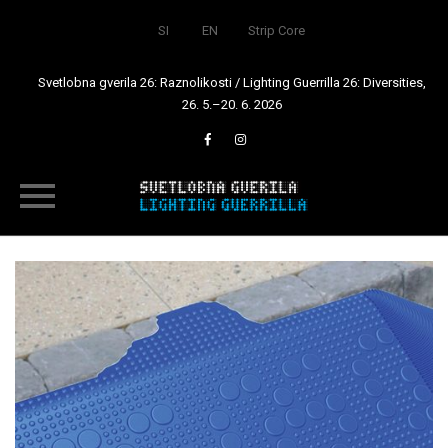
SI
EN
Strip Core
Svetlobna gverila 26: Raznolikosti / Lighting Guerrilla 26: Diversities,
26. 5.–20. 6. 2026
Skip
to
content