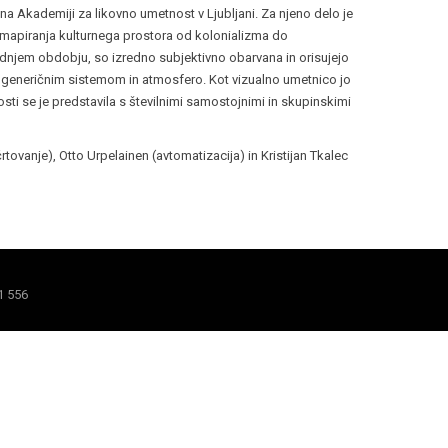
 na Akademiji za likovno umetnost v Ljubljani. Za njeno delo je
 mapiranja kulturnega prostora od kolonializma do
 zadnjem obdobju, so izredno subjektivno obarvana in orisujejo
im generičnim sistemom in atmosfero. Kot vizualno umetnico jo
sti se je predstavila s številnimi samostojnimi in skupinskimi
rtovanje), Otto Urpelainen (avtomatizacija) in Kristijan Tkalec
1 556