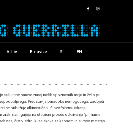
Arhiv
E-novice
SI
EN
idejo sublimne narave zunaj naših spoznavnih meja in željo po
neupodobljivega. Predstavlja paradoks nemogočega: zaobjeti
 gesti se približuje alkimistično–filozofskemu iskanju
in zrak, namigujejo na utopični proces odkrivanja ”primarne
seh nas, čisto jedro, ki se skriva za kaosom in surovo materijo.