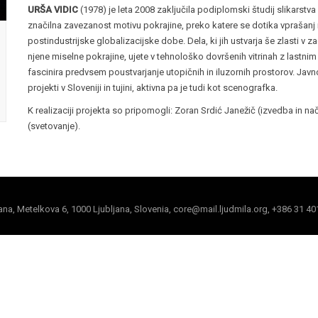
URŠA VIDIC
(1978) je leta 2008 zaključila podiplomski študij slikarstva
značilna zavezanost motivu pokrajine, preko katere se dotika vprašanj
postindustrijske globalizacijske dobe. Dela, ki jih ustvarja še zlasti v
njene miselne pokrajine, ujete v tehnološko dovršenih vitrinah z lastn
fascinira predvsem poustvarjanje utopičnih in iluzornih prostorov. Javno
projekti v Sloveniji in tujini, aktivna pa je tudi kot scenografka.
K realizaciji projekta so pripomogli: Zoran Srdić Janežič (izvedba in nač
(svetovanje).
jana, Metelkova 6, 1000 Ljubljana, Slovenia, core@mail.ljudmila.org, +386 31 40