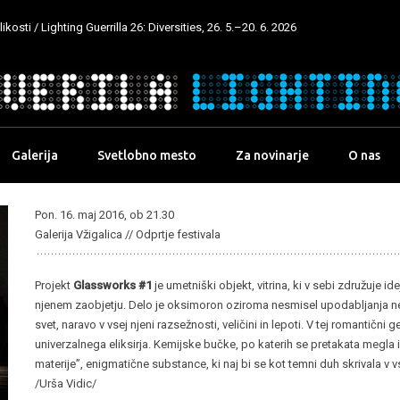
kosti / Lighting Guerrilla 26: Diversities, 26. 5.–20. 6. 2026
Galerija
Svetlobno mesto
Za novinarje
O nas
Pon. 16. maj 2016, ob 21.30
Galerija Vžigalica // Odprtje festivala
Projekt
Glassworks #1
je umetniški objekt, vitrina, ki v sebi združuje 
njenem zaobjetju. Delo je oksimoron oziroma nesmisel upodabljanja 
svet, naravo v vsej njeni razsežnosti, veličini in lepoti. V tej romantični
univerzalnega eliksirja. Kemijske bučke, po katerih se pretakata megla 
materije”, enigmatične substance, ki naj bi se kot temni duh skrivala v v
/Urša Vidic/