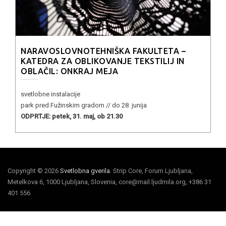
NARAVOSLOVNOTEHNIŠKA FAKULTETA –
KATEDRA ZA OBLIKOVANJE TEKSTILIJ IN
OBLAČIL: ONKRAJ MEJA
svetlobne instalacije
park pred Fužinskim gradom // do 28. junija
ODPRTJE: petek, 31. maj, ob 21.30
Copyright © 2026
Svetlobna gverila
. Strip Core, Forum Ljubljana,
Metelkova 6, 1000 Ljubljana, Slovenia, core@mail.ljudmila.org, +386 31
401 556