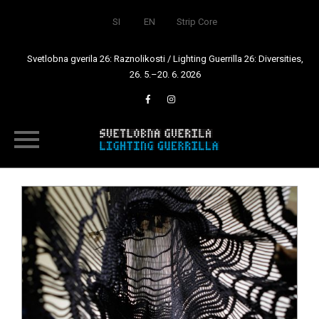
SI
EN
Strip Core
Svetlobna gverila 26: Raznolikosti / Lighting Guerrilla 26: Diversities,
26. 5.–20. 6. 2026
Skip
to
content