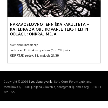
NARAVOSLOVNOTEHNIŠKA FAKULTETA –
KATEDRA ZA OBLIKOVANJE TEKSTILIJ IN
OBLAČIL: ONKRAJ MEJA
svetlobne instalacije
park pred Fužinskim gradom // do 28. junija
ODPRTJE: petek, 31. maj, ob 21.30
Copyright © 2026
Svetlobna gverila
. Strip Core, Forum Ljubljana,
Metelkova 6, 1000 Ljubljana, Slovenia, core@mail.ljudmila.org, +386 31
401 556