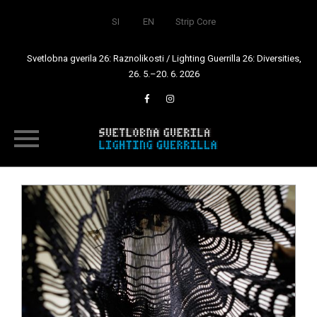
SI
EN
Strip Core
Svetlobna gverila 26: Raznolikosti / Lighting Guerrilla 26: Diversities,
26. 5.–20. 6. 2026
Skip
to
content