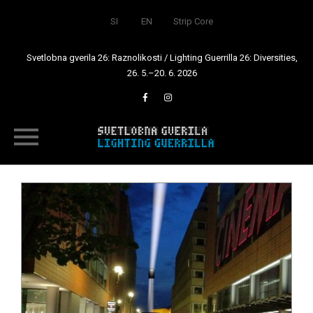
SI
EN
Strip Core
Svetlobna gverila 26: Raznolikosti / Lighting Guerrilla 26: Diversities,
26. 5.–20. 6. 2026
Skip
to
content