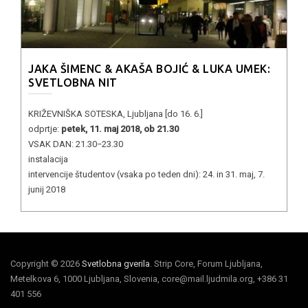
JAKA ŠIMENC & AKAŠA BOJIĆ & LUKA UMEK:
SVETLOBNA NIT
KRIŽEVNIŠKA SOTESKA, Ljubljana [do 16. 6.]
odprtje:
petek, 11. maj 2018, ob 21.30
VSAK DAN: 21.30−23.30
instalacija
intervencije študentov (vsaka po teden dni): 24. in 31. maj, 7.
junij 2018
Copyright © 2026
Svetlobna gverila
. Strip Core, Forum Ljubljana,
Metelkova 6, 1000 Ljubljana, Slovenia, core@mail.ljudmila.org, +386 31
401 556