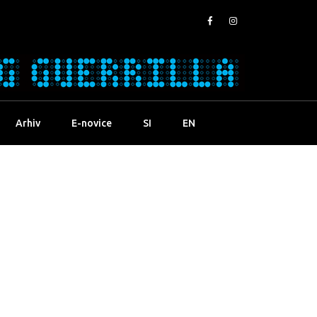
Arhiv
E-novice
SI
EN