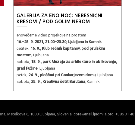
GALERIJA ZA ENO NOČ: NERESNIČNI
KRESOVI / POD GOLIM NEBOM
enovečerne video projekcije na prostem
16.−25. 9. 2021, 21.00−23.30, Ljubljana in Kamnik
četrtek,
16. 9., Klub rečnih kapitanov, pod prulskim
mostom
, Ljubljana
sobota,
18. 9., park Muzeja za arhitekturo in oblikovanje,
grad Fužine
, Ljubljana
petek,
24. 9., ploščad pri Cankarjevem domu
, Ljubljana
sobota,
25. 9., Kreativna četrt Barutana
, Kamnik
jana, Metelkova 6, 1000 Ljubljana, Slovenia, core@mail.ljudmila.org, +386 31 40