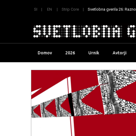
SI
EN
Strip Core
Svetlobna gverila 26: Raznoli
Skip
Domov
2026
Urnik
Avtorji
to
content