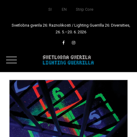
SI
EN
Strip Core
Svetlobna gverila 26: Raznolikosti / Lighting Guerrilla 26: Diversities,
26. 5.–20. 6. 2026
Skip
to
content