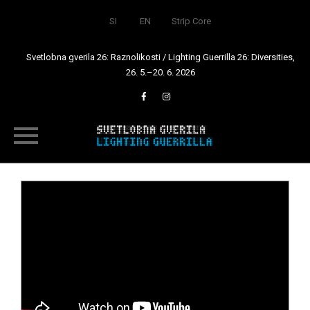
SI
EN
Strip Core
Svetlobna gverila 26: Raznolikosti / Lighting Guerrilla 26: Diversities,
26. 5.–20. 6. 2026
Skip
to
content