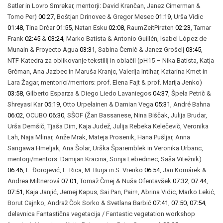
Satler in Lovro Smrekar, mentorji: David Krančan, Janez Cimerman &
Tomo Per)
00:27
, Boštjan Drinovec & Gregor Mesec
01:19
, Urša Vidic
01:48
, Tina Drčar
01:55
, Natan Esku
02:08
, RaumZeitPiraten
02:23
, Tamar
Frank
02:45
&
03:24
, Marko Batista & Antonio Guillén, Isabel López de
Munain & Proyecto Agua
03:31
, Sabina Černič & Janez Grošelj
03:45
,
NTF-Katedra za oblikovanje tekstilij in oblačil (pH15 – Nika Batista, Katja
Grčman, Ana Jazbec in Maruša Kranjc, Valerija Intihar, Katarina Kmet in
Lara Žagar, mentorici/mentors: prof. Elena Fajt & prof. Marija Jenko)
03:58
, Gilberto Esparza & Diego Liedo Lavaniegos
04:37
, Špela Petrič &
Shreyasi Kar
05:19
, Otto Urpelainen & Damian Vega
05:31
, André Bahna
06:02
, OCUBO
06:30
, SŠOF (Žan Bassanese, Nina Biščak, Julija Brudar,
Urša Demšič, Tjaša Dim, Kaja Judež, Julija Rebeka Kelečevič, Veronika
Lah, Naja Mlinar, Anže Mrak, Mateja Prosenik, Hana Pušljar, Anna
Sangawa Hmeljak, Ana Šolar, Urška Šparemblek in Veronika Urbanc,
mentorji/mentors: Damijan Kracina, Sonja Lebedinec, Saša Vitežnik)
06:46
, L. Đorojević, L. Rica, M. Burja in S. Vrenko
06:54
, Jan Komárek &
Andrea Miltnerová
07:01
, Tomaž Črnej & Nuša Ofentavšek
07:32
,
07:44
,
07:51
, Kaja Janjić, Jernej Kapus, Sai Pan, Pair+, Abrina Vidic, Marko Lekić,
Borut Cajnko, Andraž Čok Sorko & Svetlana Barbić
07:41
,
07:50
,
07:54
,
delavnica Fantastična vegetacija / Fantastic vegetation workshop