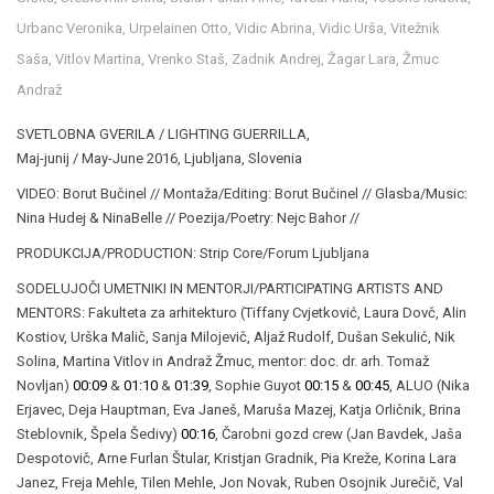
Urbanc Veronika
,
Urpelainen Otto
,
Vidic Abrina
,
Vidic Urša
,
Vitežnik
Saša
,
Vitlov Martina
,
Vrenko Staš
,
Zadnik Andrej
,
Žagar Lara
,
Žmuc
Andraž
SVETLOBNA GVERILA / LIGHTING GUERRILLA,
Maj-junij / May-June 2016, Ljubljana, Slovenia
VIDEO: Borut Bučinel // Montaža/Editing: Borut Bučinel // Glasba/Music:
Nina Hudej & NinaBelle // Poezija/Poetry: Nejc Bahor //
PRODUKCIJA/PRODUCTION: Strip Core/Forum Ljubljana
SODELUJOČI UMETNIKI IN MENTORJI/PARTICIPATING ARTISTS AND
MENTORS: Fakulteta za arhitekturo (Tiffany Cvjetković, Laura Dovč, Alin
Kostiov, Urška Malič, Sanja Milojevič, Aljaž Rudolf, Dušan Sekulić, Nik
Solina, Martina Vitlov in Andraž Žmuc, mentor: doc. dr. arh. Tomaž
Novljan)
00:09
&
01:10
&
01:39
, Sophie Guyot
00:15
&
00:45
, ALUO (Nika
Erjavec, Deja Hauptman, Eva Janeš, Maruša Mazej, Katja Orličnik, Brina
Steblovnik, Špela Šedivy)
00:16
, Čarobni gozd crew (Jan Bavdek, Jaša
Despotovič, Arne Furlan Štular, Kristjan Gradnik, Pia Kreže, Korina Lara
Janez, Freja Mehle, Tilen Mehle, Jon Novak, Ruben Osojnik Jurečič, Val