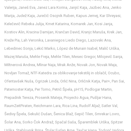
Valerija
,
Janeš Eva
,
Janez Lara Korina
,
Janjić Kaja
,
Jazbec Ana
,
Jenko
Marija
,
Judež Kaja
,
Jurečič Osojnik Ruben
,
Kapus Jernej
,
Kar Shreyasi
,
Kelečevič Rebeka Julija
,
Kmet Katarina
,
Komarek Jan
,
Kosi Janja
,
Kostiov Alin
,
Kracina Damijan
,
Krančan David
,
Kranjc Maruša
,
Krek Jan
,
Kreže Pia
,
Lah Veronika
,
Lavaniegos Liedo Diego
,
Lazovski Ana
,
Lebedinec Sonja
,
Lekić Marko
,
López de Munain Isabel
,
Malič Urška
,
Mazej Maruša
,
Mehle Freja
,
Mehle Tilen
,
Mesec Gregor
,
Milojevič Sanja
,
Miltnerová Andrea
,
Mlinar Naja
,
Mrak Anže
,
Novak Jon
,
Novak Maja
,
Novljan Tomaž
,
NTF-Katedra za oblikovanje tekstilij in oblačil
,
Ocubo
,
Ofentavšek Nuša
,
Ogrizek Linda
,
Orlić Nina
,
Orličnik Katja
,
Pair+
,
Pan Sai
,
Paternoster Katja
,
Per Tomo
,
Petrič Špela
,
pH15
,
Podlogar Martin
,
Prepadnik Tereza
,
Prosenik Mateja
,
Proyecto Agua
,
Pušljar Hana
,
RaumZeitPiraten
,
Reichmann Lara
,
Rica Lina
,
Rudolf Aljaž
,
Satler Val
,
Šedivy Špela
,
Sekulić Dušan
,
Šenica Blaž
,
Sepič Tilen
,
Smrekar Lovro
,
Šolar Ana
,
Sorko Čok Andraž
,
Spačal Saša
,
Šparemblek Urška
,
Spitzer
Urška
,
Steblovnik Brina
,
Štular Furlan Arne
,
Tavčar Hana
,
Todorić Isidora
,