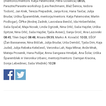
(mentorici/mentors: Katja Paternoster, Petra Gosenca)
08:05
,
Parazite/Parasite workshop (Lara Reichmann, Blaž Šenica, Isidora
Todorić, Jan Krek, Tereza Prepadnik, Janja Kosi, Hana Tavčar, Julija
Brudar, Urška Šparemblek, mentorja/mentors: Katja Paternoster, Martin
Podlogar), ČIPke (Andrej Zadnik, Lavoslava Benčić, Ida Hiršenfelder,
Saša Spačal, Maja Novak, Linda Ogrizek, Nina Orlić, Saša Hajzler, Urška
Spitzer, Nina Orlić, Saša Hajzler, Tjaša Avsec), Sanja Grcić, Ana Lazovski
08:45
, Tilen Sepič
08:48
, Atsara
09:39
, Marko A. Kovačič
10:03
, SŠOF
(Žan Bassanese, Nina Biščak, Julija Brudar, Urša Demšič, Tjaša Dim, Kaja
Judež, Julija Rebeka Kelečevič, Veronika Lah, Naja Mlinar, Anže Mrak,
Mateja Prosenik, Hana Pušljar, Anna Sangawa Hmeljak, Ana Šolar, Urška
Šparemblek in Veronika Urbanc, mentorji/mentors: Damijan Kracina,
Sonja Lebedinec, Saša Vitežnik)
10:28