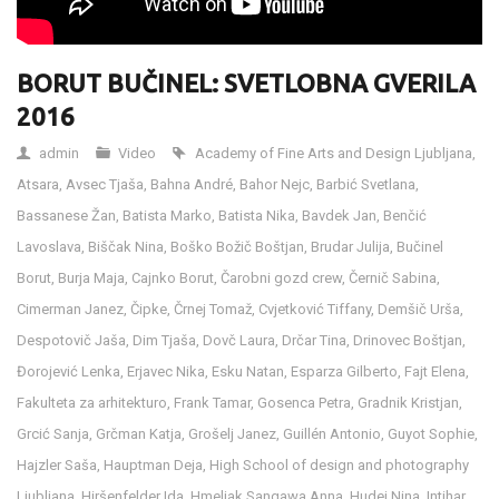
BORUT BUČINEL: SVETLOBNA GVERILA
2016
admin
Video
Academy of Fine Arts and Design Ljubljana
,
Atsara
,
Avsec Tjaša
,
Bahna André
,
Bahor Nejc
,
Barbić Svetlana
,
Bassanese Žan
,
Batista Marko
,
Batista Nika
,
Bavdek Jan
,
Benčić
Lavoslava
,
Biščak Nina
,
Boško Božič Boštjan
,
Brudar Julija
,
Bučinel
Borut
,
Burja Maja
,
Cajnko Borut
,
Čarobni gozd crew
,
Černič Sabina
,
Cimerman Janez
,
Čipke
,
Črnej Tomaž
,
Cvjetković Tiffany
,
Demšič Urša
,
Despotovič Jaša
,
Dim Tjaša
,
Dovč Laura
,
Drčar Tina
,
Drinovec Boštjan
,
Đorojević Lenka
,
Erjavec Nika
,
Esku Natan
,
Esparza Gilberto
,
Fajt Elena
,
Fakulteta za arhitekturo
,
Frank Tamar
,
Gosenca Petra
,
Gradnik Kristjan
,
Grcić Sanja
,
Grčman Katja
,
Grošelj Janez
,
Guillén Antonio
,
Guyot Sophie
,
Hajzler Saša
,
Hauptman Deja
,
High School of design and photography
Ljubljana
,
Hiršenfelder Ida
,
Hmeljak Sangawa Anna
,
Hudej Nina
,
Intihar