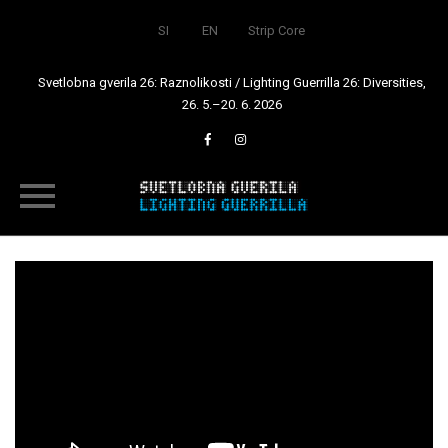
SI
EN
Strip Core
Svetlobna gverila 26: Raznolikosti / Lighting Guerrilla 26: Diversities,
26. 5.–20. 6. 2026
Skip
to
content