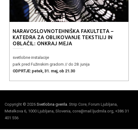
NARAVOSLOVNOTEHNIŠKA FAKULTETA –
KATEDRA ZA OBLIKOVANJE TEKSTILIJ IN
OBLAČIL: ONKRAJ MEJA
svetlobne instalacije
park pred Fužinskim gradom // do 28. junija
ODPRTJE: petek, 31. maj, ob 21.30
Copyright © 2026
Svetlobna gverila
. Strip Core, Forum Ljubljana,
Metelkova 6, 1000 Ljubljana, Slovenia, core@mail.ljudmila.org, +386 31
401 556