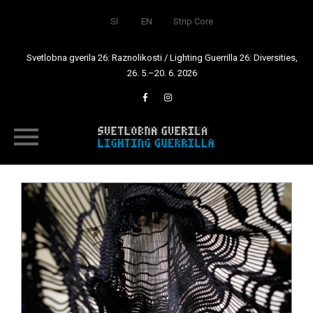
SI
EN
Strip Core
Svetlobna gverila 26: Raznolikosti / Lighting Guerrilla 26: Diversities,
26. 5.–20. 6. 2026
Skip
to
content