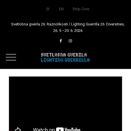
SI
EN
Strip Core
Svetlobna gverila 26: Raznolikosti / Lighting Guerrilla 26: Diversities,
26. 5.–20. 6. 2026
Skip
to
content