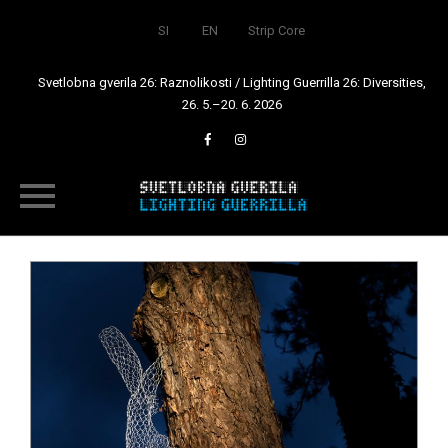
SI
EN
Strip Core
Svetlobna gverila 26: Raznolikosti / Lighting Guerrilla 26: Diversities,
26. 5.–20. 6. 2026
Skip
to
content