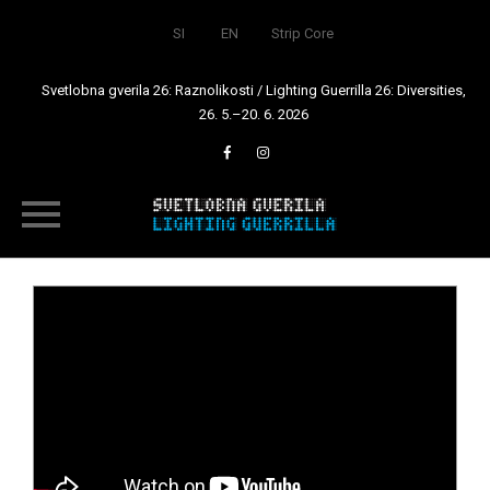
SI
EN
Strip Core
Svetlobna gverila 26: Raznolikosti / Lighting Guerrilla 26: Diversities,
26. 5.–20. 6. 2026
Skip
to
content