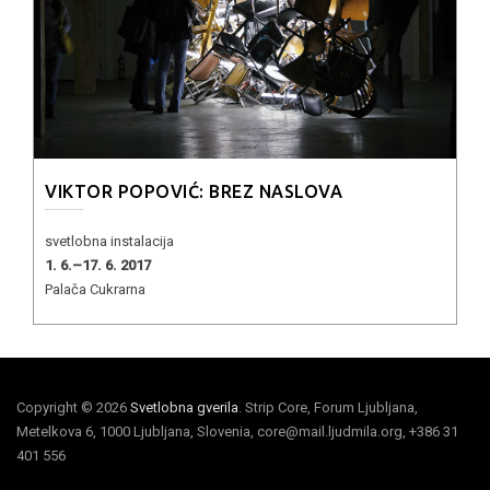
VIKTOR POPOVIĆ: BREZ NASLOVA
svetlobna instalacija
1. 6.–17. 6. 2017
Palača Cukrarna
Copyright © 2026
Svetlobna gverila
. Strip Core, Forum Ljubljana,
Metelkova 6, 1000 Ljubljana, Slovenia, core@mail.ljudmila.org, +386 31
401 556