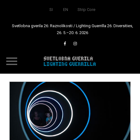
SI
EN
Strip Core
Svetlobna gverila 26: Raznolikosti / Lighting Guerrilla 26: Diversities,
26. 5.–20. 6. 2026
Skip
to
content