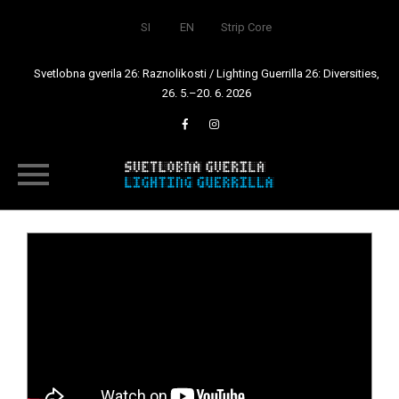
SI
EN
Strip Core
Svetlobna gverila 26: Raznolikosti / Lighting Guerrilla 26: Diversities,
26. 5.–20. 6. 2026
Skip
to
content