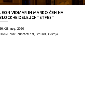
LEON VIDMAR IN MARKO ČEH NA
BLOCKHEIDELEUCHTETFEST
20.-23. avg. 2020
BlockHeideLeuchtetFest, Gmünd, Avstrija