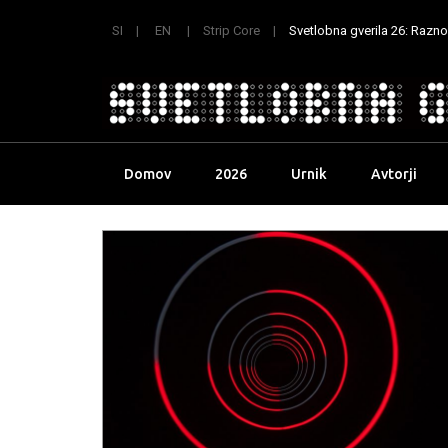
SI
EN
Strip Core
Svetlobna gverila 26: Raznoli
Skip
Domov
2026
Urnik
Avtorji
to
content