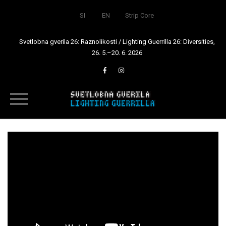
SI
EN
Strip Core
Svetlobna gverila 26: Raznolikosti / Lighting Guerrilla 26: Diversities,
26. 5.–20. 6. 2026
Skip
to
content