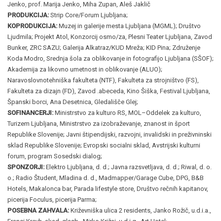
Jenko, prof. Marija Jenko, Miha Zupan, Aleš Jaklič
PRODUKCIJA:
Strip Core/Forum Ljubljana;
KOPRODUKCIJA:
Muzej in galerije mesta Ljubljana (MGML); Društvo
Ljudmila; Projekt Atol, Konzorcij osmo/za, Plesni Teater Ljubljana, Zavod
Bunker, ZRC SAZU; Galerija Alkatraz/KUD Mreža; KID Pina; Združenje
Koda Modro, Srednja šola za oblikovanje in fotografijo Ljubljana (SŠOF);
Akademija za likovno umetnost in oblikovanje (ALUO);
Naravoslovnotehniška fakulteta (NTF), Fakulteta za strojništvo (FS),
Fakulteta za dizajn (FD), Zavod .abeceda, Kino Šiška, Festival Ljubljana,
Španski borci, Ana Desetnica, Gledališče Glej;
SOFINANCERJI:
Ministrstvo za kulturo RS, MOL–Oddelek za kulturo,
Turizem Ljubljana, Ministrstvo za izobraževanje, znanost in šport
Republike Slovenije; Javni štipendijski, razvojni, invalidski in preživninski
sklad Republike Slovenije; Evropski socialni sklad, Avstrijski kulturni
forum, program Sosedski dialog;
SPONZORJI:
Elektro Ljubljana, d. d.; Javna razsvetljava, d. d.; Riwal, d. o.
o.; Radio Študent, Mladina d. d., Madmapper/Garage Cube, DPG, B&B
Hotels, Makalonca bar, Parada lifestyle store, Društvo rečnih kapitanov,
picerija Foculus, picerija Parma;
POSEBNA ZAHVALA:
Križevniška ulica 2 residents, Janko Rožič, u.d.i.a.,