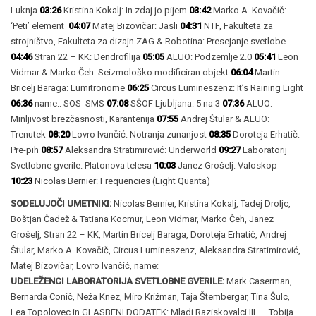
Luknja
03:26
Kristina Kokalj: In zdaj jo pijem
03:42
Marko A. Kovačič:
‘Peti’ element
04:07
Matej Bizovičar: Jasli
04:31
NTF, Fakulteta za
strojništvo, Fakulteta za dizajn ZAG & Robotina: Presejanje svetlobe
04:46
Stran 22 – KK: Dendrofilija
05:05
ALUO: Podzemlje 2.0
05:41
Leon
Vidmar & Marko Čeh: Seizmološko modificiran objekt
06:04
Martin
Bricelj Baraga: Lumitronome
06:25
Circus Lumineszenz: It’s Raining Light
06:36
name:: SOS_SMS
07:08
SŠOF Ljubljana: 5 na 3
07:36
ALUO:
Minljivost brezčasnosti, Karantenija
07:55
Andrej Štular & ALUO:
Trenutek
08:20
Lovro Ivančić: Notranja zunanjost
08:35
Doroteja Erhatič:
Pre-pih
08:57
Aleksandra Stratimirović: Underworld
09:27
Laboratorij
Svetlobne gverile: Platonova telesa
10:03
Janez Grošelj: Valoskop
10:23
Nicolas Bernier: Frequencies (Light Quanta)
SODELUJOČI UMETNIKI:
Nicolas Bernier, Kristina Kokalj, Tadej Droljc,
Boštjan Čadež & Tatiana Kocmur, Leon Vidmar, Marko Čeh, Janez
Grošelj, Stran 22 – KK, Martin Bricelj Baraga, Doroteja Erhatič, Andrej
Štular, Marko A. Kovačič, Circus Lumineszenz, Aleksandra Stratimirović,
Matej Bizovičar, Lovro Ivančić, name:
UDELEŽENCI LABORATORIJA SVETLOBNE GVERILE:
Mark Caserman,
Bernarda Conič, Neža Knez, Miro Križman, Taja Štembergar, Tina Šulc,
Lea Topolovec in
GLASBENI DODATEK: Mladi Raziskovalci III. — Tobija