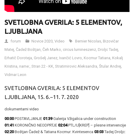
SVETLOBNA GVERILA: 5 ELEMENTOV,
LJUBLJANA
forum
Novice 2020
,
Video
Bernier Nicolas
,
Bizovičar
Matej
,
Čadež Boštjan
,
Čeh Marko
,
circus lumineszenz
,
Droljc Tadej
,
Erhatič Doroteja
,
Grošelj Janez
,
Ivančić Lovro
,
Kocmur Tatiana
,
Kokalj
Kristina
,
name:
,
Stran 22 - KK
,
Stratimirovic Aleksandra
,
Štular Andrej
,
Vidmar Leon
SVETLOBNA GVERILA: 5 ELEMENTOV
LJUBLJANA, 15. 6.−11. 7. 2020
dokumentarni video
00:00
POSTAVLJANJE
01:39
Galerija Vžigalica under construction
01:41
KORONIČNO NEODPRTJE
02:04
PTL/U[KREP] – plesne intervencije
02:20
Boštjan Čadež & Tatiana Kocmur: Kvintesenca
03:03
Tadej Droljc: