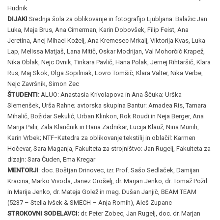
Hudnik
DIJAKI
Srednja šola za oblikovanje in fotografijo Ljubljana: Balažic Jan
Luka, Maja Brus, Ana Cimerman, Karin Dobovšek, Filip Feist, Ana
Jeretina, Anej Mihael Koželj, Ana Kremesec Mrkalj, Viktorija Kvas, Luka
Lap, Melissa Matjaš, Lana Mitič, Oskar Modrijan, Val Mohorčič Krapež,
Nika Oblak, Nejc Ovnik, Tinkara Pavlič, Hana Polak, Jernej Rihtaršič, Klara
Rus, Maj Skok, Olga Sopilniak, Lovro Tomšič, Klara Valter, Nika Verbe,
Nejc Završnik, Simon Zec
ŠTUDENTI:
ALUO: Anastasia Krivolapova in Ana Ščuka; Urška
Slemenšek, Urša Rahne; avtorska skupina Bantur: Amadea Ris, Tamara
Mihalič, Božidar Sekulić, Urban Klinkon, Rok Roudi in Neja Berger, Ana
Marija Palir, Zala Klančnik in Hana Zadnikar, Lucija Klauž, Nina Munih,
Karin Vrbek; NTF−Katedra za oblikovanje tekstilij in oblačil: Karmen
Hočevar, Sara Maganja, Fakulteta za strojništvo: Jan Rugelj, Fakulteta za
dizajn: Sara Čuden, Ema Kregar
MENTORJI
: doc. Boštjan Drinovec, izr. Prof. Sašo Sedlaček, Damijan
Kracina, Marko Vivoda, Janez Grošelj, dr. Marjan Jenko, dr. Tomaž Požrl
in Marija Jenko, dr. Mateja Golež in mag. Dušan Janjič, BEAM TEAM
(5237 – Stella Ivšek & SMECH – Anja Romih), Aleš Zupanc
STROKOVNI SODELAVCI
:
dr. Peter Zobec, Jan Rugelj, doc. dr. Marjan