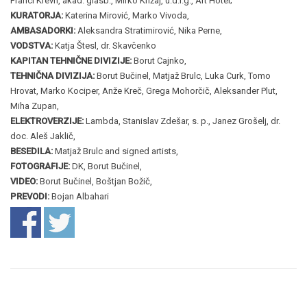
Franci Krevh, akad. glasb., Mirko Križaj, u.d.i.g., Art Hotel;
KURATORJA:
Katerina Mirović, Marko Vivoda,
AMBASADORKI:
Aleksandra Stratimirović, Nika Perne,
VODSTVA:
Katja Štesl, dr. Skavčenko
KAPITAN TEHNIČNE DIVIZIJE:
Borut Cajnko,
TEHNIČNA DIVIZIJA:
Borut Bučinel, Matjaž Brulc, Luka Curk, Tomo
Hrovat, Marko Kociper, Anže Kreč, Grega Mohorčič, Aleksander Plut,
Miha Zupan,
ELEKTROVERZIJE:
Lambda, Stanislav Zdešar, s. p., Janez Grošelj, dr.
doc. Aleš Jaklič,
BESEDILA:
Matjaž Brulc and signed artists,
FOTOGRAFIJE:
DK, Borut Bučinel,
VIDEO:
Borut Bučinel, Boštjan Božič,
PREVODI:
Bojan Albahari