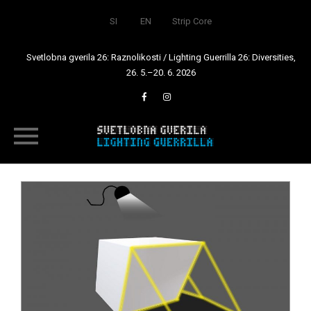
SI
EN
Strip Core
Svetlobna gverila 26: Raznolikosti / Lighting Guerrilla 26: Diversities,
26. 5.–20. 6. 2026
Skip
to
content