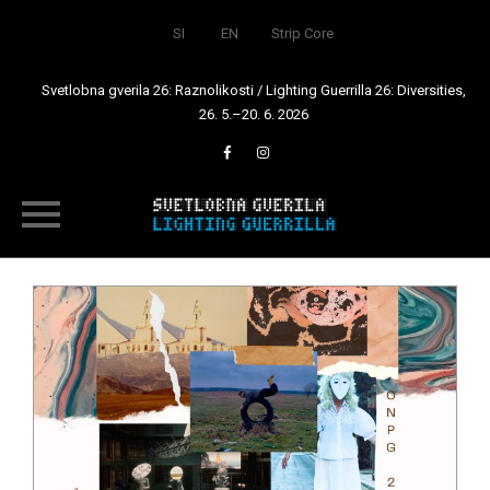
SI
EN
Strip Core
Svetlobna gverila 26: Raznolikosti / Lighting Guerrilla 26: Diversities,
26. 5.–20. 6. 2026
Skip
to
content