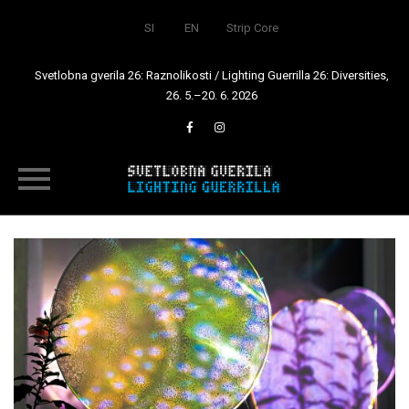
SI
EN
Strip Core
Svetlobna gverila 26: Raznolikosti / Lighting Guerrilla 26: Diversities,
26. 5.–20. 6. 2026
Skip
to
content