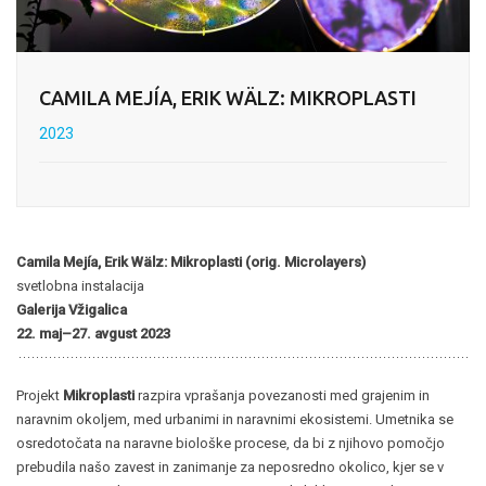
CAMILA MEJÍA, ERIK WÄLZ: MIKROPLASTI
2023
Camila Mejía, Erik Wälz: Mikroplasti (orig. Microlayers)
svetlobna instalacija
Galerija Vžigalica
22. maj–27. avgust 2023
Projekt
Mikroplasti
razpira vprašanja povezanosti med grajenim in
naravnim okoljem, med urbanimi in naravnimi ekosistemi. Umetnika se
osredotočata na naravne biološke procese, da bi z njihovo pomočjo
prebudila našo zavest in zanimanje za neposredno okolico, kjer se v