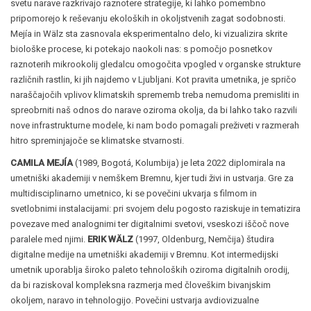
svetu narave razkrivajo raznotere strategije, ki lahko pomembno
pripomorejo k reševanju ekoloških in okoljstvenih zagat sodobnosti.
Mejía in Wälz sta zasnovala eksperimentalno delo, ki vizualizira skrite
biološke procese, ki potekajo naokoli nas: s pomočjo posnetkov
raznoterih mikrookolij gledalcu omogočita vpogled v organske strukture
različnih rastlin, ki jih najdemo v Ljubljani. Kot pravita umetnika, je spričo
naraščajočih vplivov klimatskih sprememb treba nemudoma premisliti in
spreobrniti naš odnos do narave oziroma okolja, da bi lahko tako razvili
nove infrastrukturne modele, ki nam bodo pomagali preživeti v razmerah
hitro spreminjajoče se klimatske stvarnosti.
CAMILA MEJÍA
(1989, Bogotá, Kolumbija) je leta 2022 diplomirala na
umetniški akademiji v nemškem Bremnu, kjer tudi živi in ustvarja. Gre za
multidisciplinarno umetnico, ki se povečini ukvarja s filmom in
svetlobnimi instalacijami: pri svojem delu pogosto raziskuje in tematizira
povezave med analognimi ter digitalnimi svetovi, vseskozi iščoč nove
paralele med njimi.
ERIK WÄLZ
(1997, Oldenburg, Nemčija) študira
digitalne medije na umetniški akademiji v Bremnu. Kot intermedijski
umetnik uporablja široko paleto tehnoloških oziroma digitalnih orodij,
da bi raziskoval kompleksna razmerja med človeškim bivanjskim
okoljem, naravo in tehnologijo. Povečini ustvarja avdiovizualne