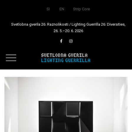
SI
EN
Strip Core
Svetlobna gverila 26: Raznolikosti / Lighting Guerrilla 26: Diversities,
26. 5.–20. 6. 2026
Skip
to
content