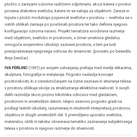
ploščo z zarezami oziroma različnimi odprtinami, skozi katere v prostor
proseva diskretna svetloba, katere vir se nahaja za objektom. Zareze in
lopute v plošči modulirajo pojavnost svetlobe v prostoru – svetloba se v
ostrih oblikah zarisuje po površinah prostora ter tako definira njegovo
konfiguracijo oziroma naravo. Projekt tematizira soodvisna razmerja
med objektom, svetlobo in prostorom, s čimer umetnica gledalcu
omogoča svojevrstno izkušnjo zaznave prostora, s tem pa tudi
preizpraševanje njegovega odnosa do stvarnosti. (povzeto po besedilu
Anje Seničar)
IVA FERLINC
(1997) pri svojem ustvarjanju prehaja med mediji slikarstva,
skulpture, fotografije in instalacije. Pogosto naslavlja koncept
prostorskosti, ki z osredotočanjem na čutne zaznave in situiranje telesa
v prostoru oblikuje okolje za strukturiranje eklektične realnosti. V svojih
delih razmišlja skozi prizmo trikotnika odnosov med gledalcem,
prostorom in umetniškim delom. Idejno zasnovo pogosto gradi na
podlagi lastnih izkušenj, razumevanj in intuitivnih interpretacij prostorov,
objektov in drugih umetniških del. S premišljeno uporabo svetlobe,
materialov, oblik in tekstur obravnava tematiko zaznavanja subjektovega
telesa v prostoru in njegovo razmerje do stvarnosti.