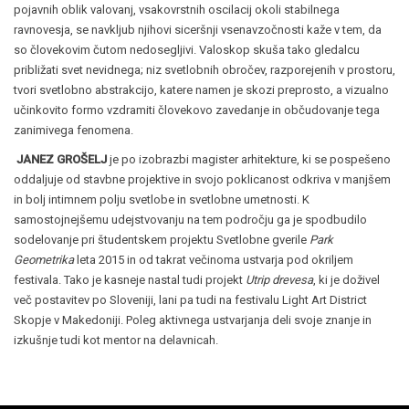
pojavnih oblik valovanj, vsakovrstnih oscilacij okoli stabilnega
ravnovesja, se navkljub njihovi siceršnji vsenavzočnosti kaže v tem, da
so človekovim čutom nedosegljivi. Valoskop skuša tako gledalcu
približati svet nevidnega; niz svetlobnih obročev, razporejenih v prostoru,
tvori svetlobno abstrakcijo, katere namen je skozi preprosto, a vizualno
učinkovito formo vzdramiti človekovo zavedanje in občudovanje tega
zanimivega fenomena.
JANEZ GROŠELJ
je po izobrazbi magister arhitekture, ki se pospešeno
oddaljuje od stavbne projektive in svojo poklicanost odkriva v manjšem
in bolj intimnem polju svetlobe in svetlobne umetnosti. K
samostojnejšemu udejstvovanju na tem področju ga je spodbudilo
sodelovanje pri študentskem projektu Svetlobne gverile
Park
Geometrika
leta 2015 in od takrat večinoma ustvarja pod okriljem
festivala. Tako je kasneje nastal tudi projekt
Utrip drevesa
, ki je doživel
več postavitev po Sloveniji, lani pa tudi na festivalu Light Art District
Skopje v Makedoniji. Poleg aktivnega ustvarjanja deli svoje znanje in
izkušnje tudi kot mentor na delavnicah.