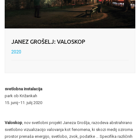
JANEZ GROŠELJ: VALOSKOP
2020
svetlobna instalacija
park ob Križankah
15. junij−11. julij 2020
Valoskop
, nov svetlobni projekt Janeza Grošlja, razodeva abstrahirano
svetlobno vizualizacijo valovanja kot fenomena, ki skozi medij oziroma
prostor prenaša energijo, svetlobo, zvok, podatke … Specifika različnih