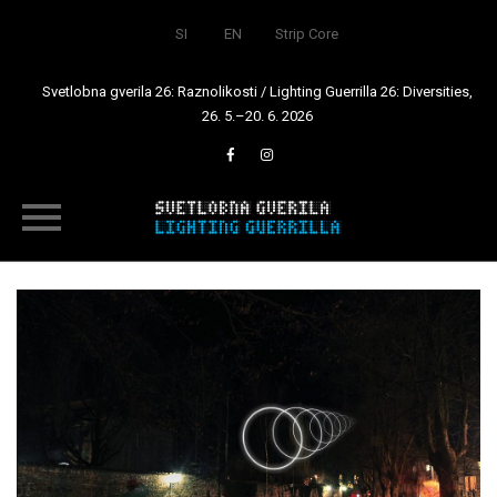
SI
EN
Strip Core
Svetlobna gverila 26: Raznolikosti / Lighting Guerrilla 26: Diversities,
26. 5.–20. 6. 2026
Skip
to
content