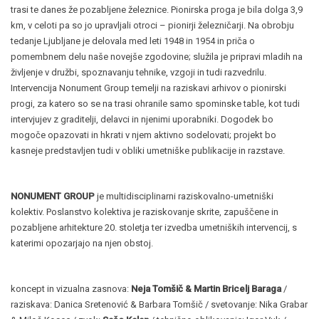
trasi te danes že pozabljene železnice. Pionirska proga je bila dolga 3,9
km, v celoti pa so jo upravljali otroci – pionirji železničarji. Na obrobju
tedanje Ljubljane je delovala med leti 1948 in 1954 in priča o
pomembnem delu naše novejše zgodovine; služila je pripravi mladih na
življenje v družbi, spoznavanju tehnike, vzgoji in tudi razvedrilu.
Intervencija Nonument Group temelji na raziskavi arhivov o pionirski
progi, za katero so se na trasi ohranile samo spominske table, kot tudi
intervjujev z graditelji, delavci in njenimi uporabniki. Dogodek bo
mogoče opazovati in hkrati v njem aktivno sodelovati; projekt bo
kasneje predstavljen tudi v obliki umetniške publikacije in razstave.
NONUMENT GROUP
je multidisciplinarni raziskovalno-umetniški
kolektiv. Poslanstvo kolektiva je raziskovanje skrite, zapuščene in
pozabljene arhitekture 20. stoletja ter izvedba umetniških intervencij, s
katerimi opozarjajo na njen obstoj.
koncept in vizualna zasnova:
Neja Tomšič & Martin Bricelj Baraga
/
raziskava: Danica Sretenović & Barbara Tomšič / svetovanje: Nika Grabar