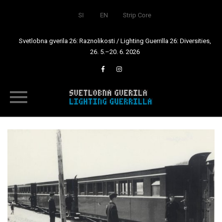
SI
EN
Strip Core
Svetlobna gverila 26: Raznolikosti / Lighting Guerrilla 26: Diversities,
26. 5.–20. 6. 2026
Skip
to
content