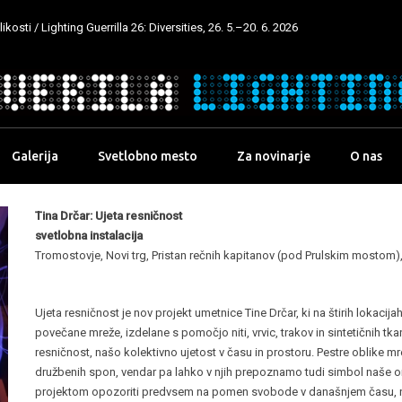
kosti / Lighting Guerrilla 26: Diversities, 26. 5.–20. 6. 2026
Galerija
Svetlobno mesto
Za novinarje
O nas
Tina Drčar: Ujeta resničnost
svetlobna instalacija
Tromostovje, Novi trg, Pristan rečnih kapitanov (pod Prulskim mostom)
Ujeta resničnost je nov projekt umetnice Tine Drčar, ki na štirih lokaci
povečane mreže, izdelane s pomočjo niti, vrvic, trakov in sintetičnih t
resničnost, našo kolektivno ujetost v času in prostoru. Pestre oblike mr
družbenih spon, vendar pa lahko v njih prepoznamo tudi simbol naše omre
projektom opozoriti predvsem na pomen svobode v današnjem času, na 