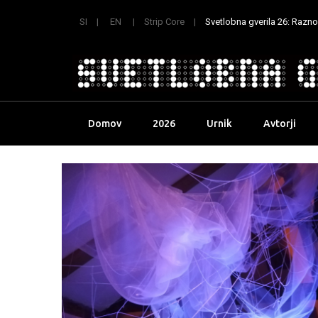
SI
EN
Strip Core
Svetlobna gverila 26: Raznoli
Skip
Domov
2026
Urnik
Avtorji
to
content