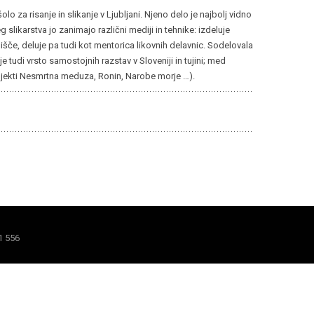
 za risanje in slikanje v Ljubljani. Njeno delo je najbolj vidno
g slikarstva jo zanimajo različni mediji in tehnike: izdeluje
lišče, deluje pa tudi kot mentorica likovnih delavnic. Sodelovala
 tudi vrsto samostojnih razstav v Sloveniji in tujini; med
projekti Nesmrtna meduza, Ronin, Narobe morje …).
1 556