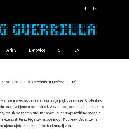
Arhiv
E-novice
SI
EN
, Zgodnjekrščansko središče (Erjavčeva ul. 15)
jah v širšem središču mesta razstavlja pajkove mreže. Groteskno
kanin ter osvetljene s pomočjo UV svetlobe, ponazarjajo aktualno
ež, kot jih poznamo tudi iz narave, sugerirajo različne stopnje
ženosti ter iz tega izvirajoče moči. Kot pravi Drčar, želi s
njeno ujetost, nakrhanost ter izmuzljivost.