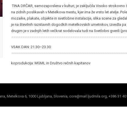
TINA DRČAR, samozaposlena v kulturi, je zaključila Visoko strokovno šolo
na zidnih poslikavah v Metelkova mestu, kjer ima že vrsto let atelje. Pole
mozaike, plakate, objekte in svetlobne instalacije, slika scene za gleda
je na številnih razstavnih dogodkih metelkovskih umetnikov, izvedla pa je
drugim je v zadnjih letih večkrat sodelovala tudi na Svetlobni gverili (
VSAK DAN: 21.30–23.30
koprodukcija: MGML in Društvo rečnih kapitanov
jana, Metelkova 6, 1000 Ljubljana, Slovenia, core@mail.ljudmila.org, +386 31 40