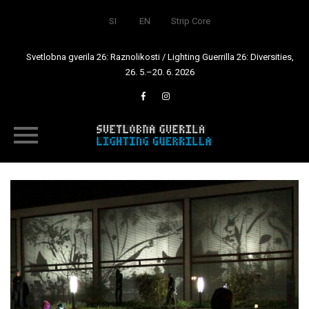
SI
EN
Strip Core
Svetlobna gverila 26: Raznolikosti / Lighting Guerrilla 26: Diversities,
26. 5.–20. 6. 2026
Skip
to
content