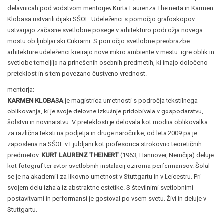
delavnicah pod vodstvom mentorjev Kurta Laurenza Theinerta in Karmen
Klobasa ustvarili dijaki SŠOF. Udeleženci s pomočjo grafoskopov
ustvarjajo začasne svetlobne posege v arhitekturo podnožja novega
mostu ob ljubljanski Cukrarni. S pomočjo svetlobne preobrazbe
arhitekture udeleženci kreirajo nove mikro ambiente v mestu: igre oblik in
svetlobe temeljijo na prinešenih osebnih predmetih, ki imajo določeno
preteklost in s tem povezano čustveno vrednost.
mentorja:
KARMEN KLOBASA
je magistrica umetnosti s področja tekstilnega
oblikovanja, ki je svoje delovne izkušnje pridobivala v gospodarstvu,
šolstvu in novinarstvu. V preteklosti je delovala kot modna oblikovalka
za različna tekstilna podjetja in druge naročnike, od leta 2009 pa je
zaposlena na SŠOF v Ljubljani kot profesorica strokovno teoretičnih
predmetov.
KURT
LAURENZ THEINERT
(1963, Hannover, Nemčija) deluje
kot fotograf ter avtor svetlobnih instalacij oziroma performansov. Šolal
se je na akademiji za likovno umetnost v Stuttgartu in v Leicestru. Pri
svojem delu izhaja iz abstraktne estetike. S številnimi svetlobnimi
postavitvami in performansi je gostoval po vsem svetu. Živi in deluje v
Stuttgartu.