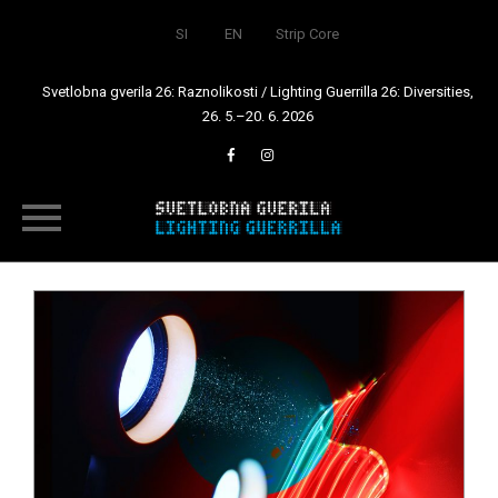
SI
EN
Strip Core
Svetlobna gverila 26: Raznolikosti / Lighting Guerrilla 26: Diversities,
26. 5.–20. 6. 2026
Skip
to
content