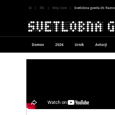
SI
EN
Strip Core
Svetlobna gverila 26: Raznoli
Skip
Domov
2026
Urnik
Avtorji
to
content