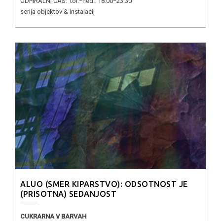
ODPIRALNI ČAS: tor.−ned.: 18.00−23.30
serija objektov & instalacij
ALUO (SMER KIPARSTVO): ODSOTNOST JE
(PRISOTNA) SEDANJOST
CUKRARNA V BARVAH