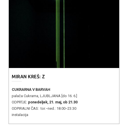
MIRAN KREŠ: Z
CUKRARNA V BARVAH
palača Cukrarna, LJUBLJANA [do 16. 6.]
ODPRTJE:
ponedeljek, 21. maj, ob 21.30
ODPIRALNI ČAS: tor.−ned.: 18.00−23.30
instalacija