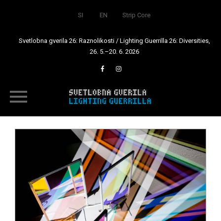
SI
EN
Strip Core
Svetlobna gverila 26: Raznolikosti / Lighting Guerrilla 26: Diversities,
26. 5.–20. 6. 2026
Skip
to
content