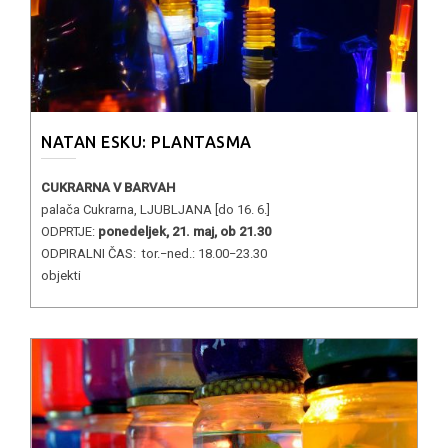
NATAN ESKU: PLANTASMA
CUKRARNA V BARVAH
palača Cukrarna, LJUBLJANA [do 16. 6.]
ODPRTJE:
ponedeljek, 21. maj, ob 21.30
ODPIRALNI ČAS: tor.−ned.: 18.00−23.30
objekti