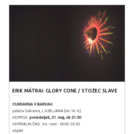
ERIK MÁTRAI: GLORY CONE / STOŽEC SLAVE
CUKRARNA V BARVAH
palača Cukrarna, LJUBLJANA [do 16. 6.]
ODPRTJE:
ponedeljek, 21. maj, ob 21.30
ODPIRALNI ČAS: tor.−ned.: 18.00−23.30
objekt