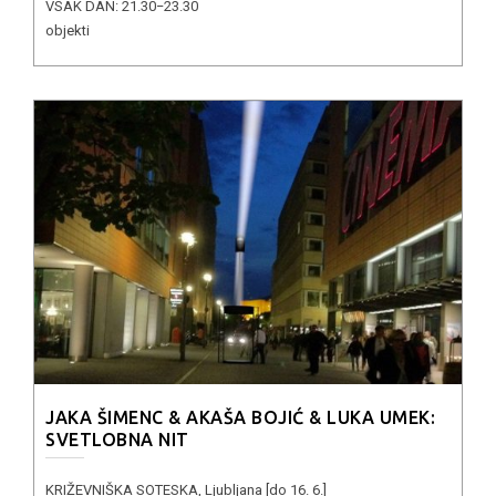
VSAK DAN: 21.30−23.30
objekti
JAKA ŠIMENC & AKAŠA BOJIĆ & LUKA UMEK:
SVETLOBNA NIT
KRIŽEVNIŠKA SOTESKA, Ljubljana [do 16. 6.]