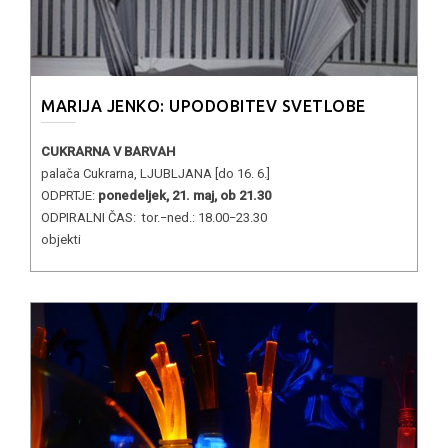
MARIJA JENKO: UPODOBITEV SVETLOBE
CUKRARNA V BARVAH
palača Cukrarna, LJUBLJANA [do 16. 6.]
ODPRTJE:
ponedeljek, 21. maj, ob 21.30
ODPIRALNI ČAS: tor.−ned.: 18.00−23.30
objekti