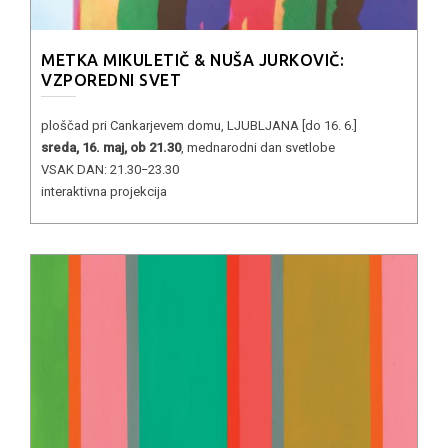
METKA MIKULETIČ & NUŠA JURKOVIČ:
VZPOREDNI SVET
ploščad pri Cankarjevem domu, LJUBLJANA [do 16. 6.]
sreda, 16. maj, ob 21.30
, mednarodni dan svetlobe
VSAK DAN: 21.30−23.30
interaktivna projekcija