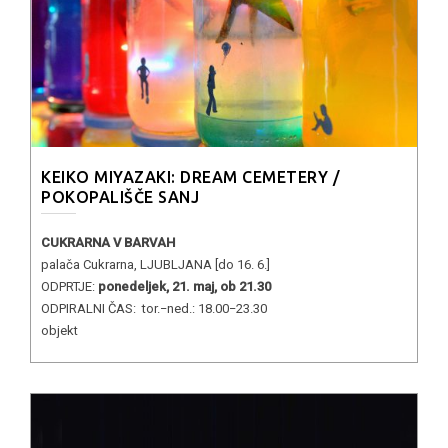
KEIKO MIYAZAKI: DREAM CEMETERY /
POKOPALIŠČE SANJ
CUKRARNA V BARVAH
palača Cukrarna, LJUBLJANA [do 16. 6.]
ODPRTJE:
ponedeljek, 21. maj, ob 21.30
ODPIRALNI ČAS: tor.−ned.: 18.00−23.30
objekt