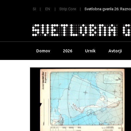
SI
EN
Strip Core
Svetlobna gverila 26: Raznoli
Skip
Domov
2026
Urnik
Avtorji
to
content