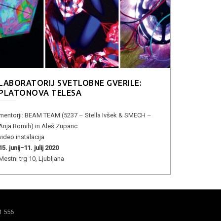
LABORATORIJ SVETLOBNE GVERILE:
PLATONOVA TELESA
mentorji: BEAM TEAM (5237 – Stella Ivšek & SMECH –
Anja Romih) in Aleš Zupanc
video instalacija
15. junij−11. julij 2020
Mestni trg 10, Ljubljana
1 556